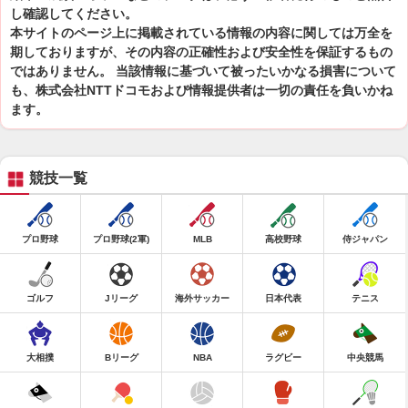
し確認してください。
本サイトのページ上に掲載されている情報の内容に関しては万全を
期しておりますが、その内容の正確性および安全性を保証するもの
ではありません。 当該情報に基づいて被ったいかなる損害について
も、株式会社NTTドコモおよび情報提供者は一切の責任を負いかね
ます。
競技一覧
プロ野球
プロ野球(2軍)
MLB
高校野球
侍ジャパン
ゴルフ
Jリーグ
海外サッカー
日本代表
テニス
大相撲
Bリーグ
NBA
ラグビー
中央競馬