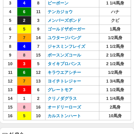
3
4
8
ビーボーン
1 1/4馬身
4
6
11
テンカジョウ
ハナ
5
2
3
メンバーズボンド
クビ
6
5
9
ゴールドザボーガー
1馬身
7
7
14
ユウタージパング
1/2馬身
8
4
7
ジャスミンフレイズ
1 1/2馬身
9
8
15
ボースンズコール
2 1/2馬身
10
3
5
タイキプロバンス
2 1/2馬身
11
6
12
キラウエアシチー
1/2馬身
12
7
13
ヨイチトレジャー
1 3/4馬身
13
3
6
グレートモア
1 1/2馬身
14
1
2
クリノダグラス
1 1/4馬身
15
8
16
オードリーローズ
2馬身
16
5
10
カルストンハート
10馬身