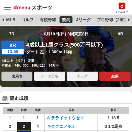
dメニュー
球
MLB
ゴルフ
高校野球
競馬
Jリーグ
プロ野球（2軍）
7R
6月10日(日) 3回東京8日
9R
4歳以上1勝クラス(500万円以下)
8R
13:50
ダート 左・1,300m 16頭
4歳以上 ［指定］ 定量
本賞金：740、300、190、110、74万円
出馬表
データ分析
オッズ
結果
競走成績
着順
枠番
馬番
馬名
着差
1
1
1
キラライットウセイ
1.18.5
2
2
4
キタグニノホシ
3 1/2馬身