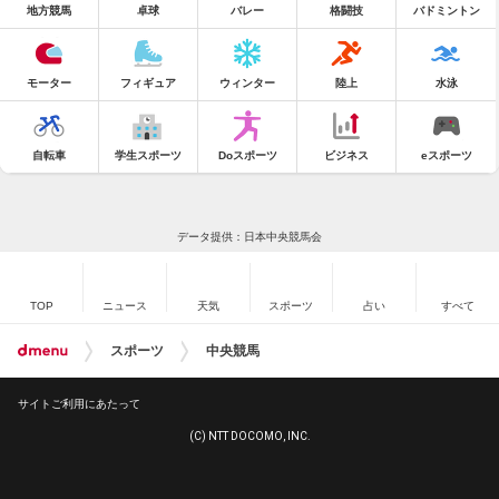
地方競馬
卓球
バレー
格闘技
バドミントン
モーター
フィギュア
ウィンター
陸上
水泳
自転車
学生スポーツ
Doスポーツ
ビジネス
eスポーツ
データ提供：日本中央競馬会
TOP
ニュース
天気
スポーツ
占い
すべて
スポーツ
中央競馬
サイトご利用にあたって
(C) NTT DOCOMO, INC.