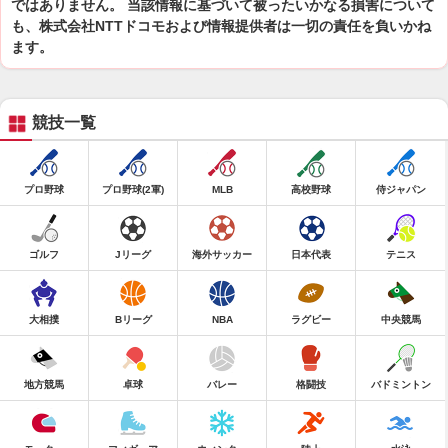
ではありません。 当該情報に基づいて被ったいかなる損害について
も、株式会社NTTドコモおよび情報提供者は一切の責任を負いかね
ます。
競技一覧
プロ野球
プロ野球(2軍)
MLB
高校野球
侍ジャパン
ゴルフ
Jリーグ
海外サッカー
日本代表
テニス
大相撲
Bリーグ
NBA
ラグビー
中央競馬
地方競馬
卓球
バレー
格闘技
バドミントン