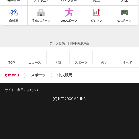
モーター
フィギュア
ウィンター
陸上
水泳
自転車
学生スポーツ
Doスポーツ
ビジネス
eスポーツ
データ提供：日本中央競馬会
TOP
ニュース
天気
スポーツ
占い
すべて
スポーツ
中央競馬
サイトご利用にあたって
(C) NTT DOCOMO, INC.