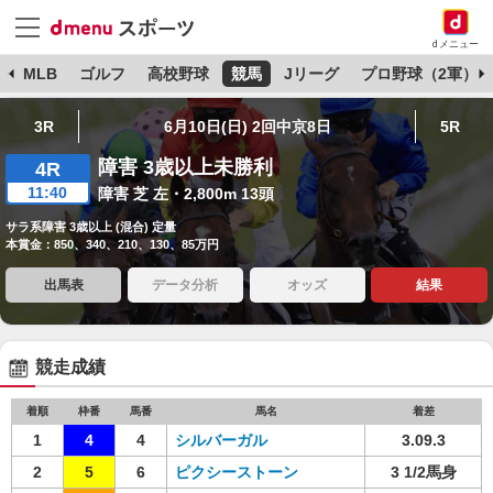
dメニュー
球
MLB
ゴルフ
高校野球
競馬
Jリーグ
プロ野球（2軍）
3R
6月10日(日) 2回中京8日
5R
障害 3歳以上未勝利
4R
11:40
障害 芝 左・2,800m 13頭
サラ系障害 3歳以上 (混合) 定量
本賞金：850、340、210、130、85万円
出馬表
データ分析
オッズ
結果
競走成績
着順
枠番
馬番
馬名
着差
1
4
4
シルバーガル
3.09.3
2
5
6
ピクシーストーン
3 1/2馬身