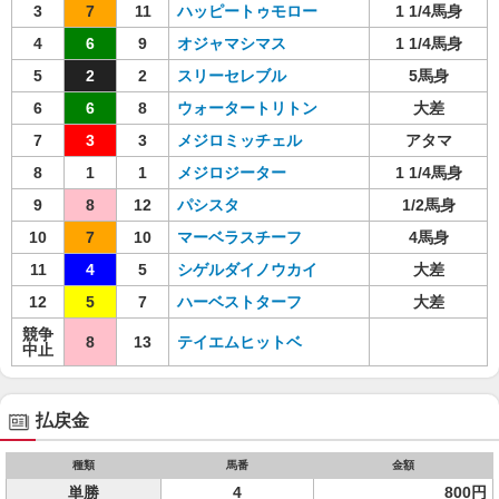
3
7
11
ハッピートゥモロー
1 1/4馬身
4
6
9
オジャマシマス
1 1/4馬身
5
2
2
スリーセレブル
5馬身
6
6
8
ウォータートリトン
大差
7
3
3
メジロミッチェル
アタマ
8
1
1
メジロジーター
1 1/4馬身
9
8
12
パシスタ
1/2馬身
10
7
10
マーベラスチーフ
4馬身
11
4
5
シゲルダイノウカイ
大差
12
5
7
ハーベストターフ
大差
競争
8
13
テイエムヒットベ
中止
払戻金
種類
馬番
金額
単勝
4
800円