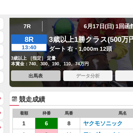
7R
6月17日(日) 1回函
8R
3歳以上1勝クラス(500万
13:40
ダート 右・1,000m 12頭
3歳以上 ［指定］ 定量
本賞金：740、300、190、110、74万円
出馬表
データ分析
競走成績
着順
枠番
馬番
馬名
1
6
8
ヤクモソニック