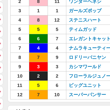
2
8
11
ワンダーヘネシ
3
1
1
ガールズポップ
4
8
12
ステニスハート
5
5
5
ティムガッド
6
6
7
エレガントキャッ
7
4
4
ナムラキューティ
8
7
9
ロドリーバニヤン
9
3
3
カシマワールド
10
2
2
フローラルジュノ
11
5
6
ビッグユニット
12
7
10
スーパーパンサー