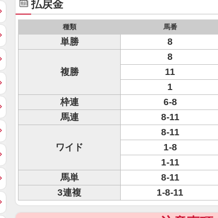
払戻金
種類
馬番
単勝
8
8
複勝
11
1
枠連
6-8
馬連
8-11
8-11
ワイド
1-8
1-11
馬単
8-11
3連複
1-8-11