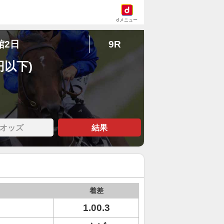
dメニュー
館2日
9R
円以下)
オッズ
結果
着差
1.00.3