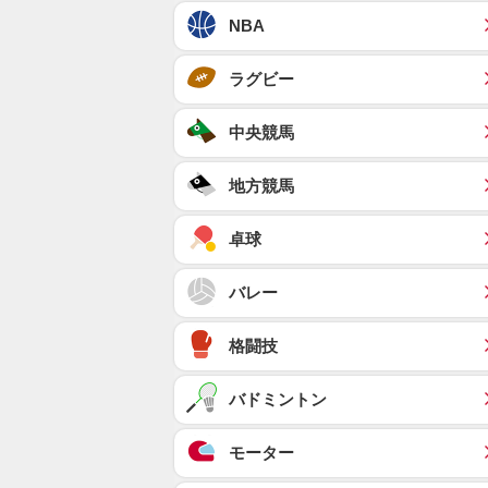
NBA
ラグビー
中央競馬
地方競馬
卓球
バレー
格闘技
バドミントン
モーター