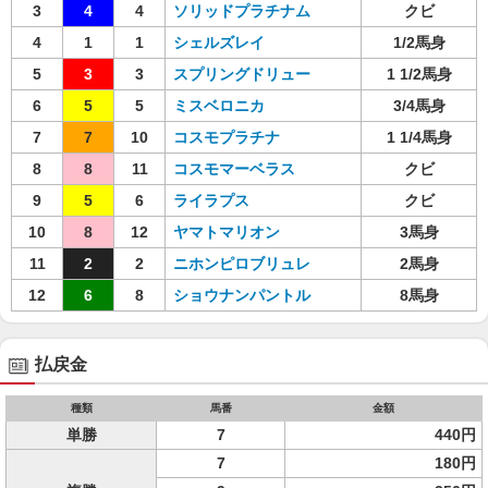
3
4
4
ソリッドプラチナム
クビ
4
1
1
シェルズレイ
1/2馬身
5
3
3
スプリングドリュー
1 1/2馬身
6
5
5
ミスベロニカ
3/4馬身
7
7
10
コスモプラチナ
1 1/4馬身
8
8
11
コスモマーベラス
クビ
9
5
6
ライラプス
クビ
10
8
12
ヤマトマリオン
3馬身
11
2
2
ニホンピロブリュレ
2馬身
12
6
8
ショウナンパントル
8馬身
払戻金
種類
馬番
金額
単勝
7
440円
7
180円