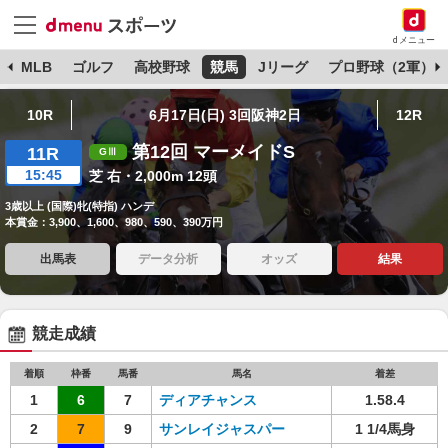
dメニュー
球
MLB
ゴルフ
高校野球
競馬
Jリーグ
プロ野球（2軍）
10R
6月17日(日) 3回阪神2日
12R
第12回 マーメイドS
11R
15:45
芝 右・2,000m 12頭
3歳以上 (国際)牝(特指) ハンデ
本賞金：3,900、1,600、980、590、390万円
出馬表
データ分析
オッズ
結果
競走成績
着順
枠番
馬番
馬名
着差
1
6
7
ディアチャンス
1.58.4
2
7
9
サンレイジャスパー
1 1/4馬身