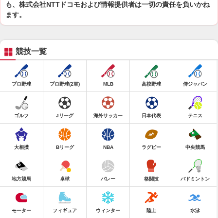
も、株式会社NTTドコモおよび情報提供者は一切の責任を負いかね
ます。
競技一覧
プロ野球
プロ野球(2軍)
MLB
高校野球
侍ジャパン
ゴルフ
Jリーグ
海外サッカー
日本代表
テニス
大相撲
Bリーグ
NBA
ラグビー
中央競馬
地方競馬
卓球
バレー
格闘技
バドミントン
モーター
フィギュア
ウィンター
陸上
水泳