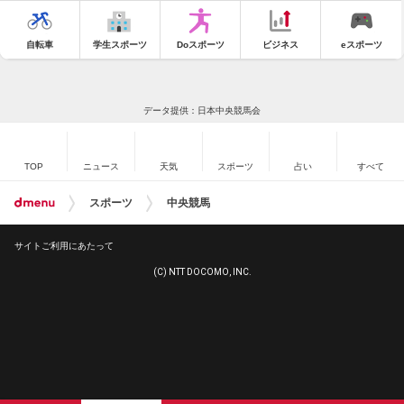
自転車
学生スポーツ
Doスポーツ
ビジネス
eスポーツ
データ提供：日本中央競馬会
TOP
ニュース
天気
スポーツ
占い
すべて
スポーツ
中央競馬
サイトご利用にあたって
(C) NTT DOCOMO, INC.