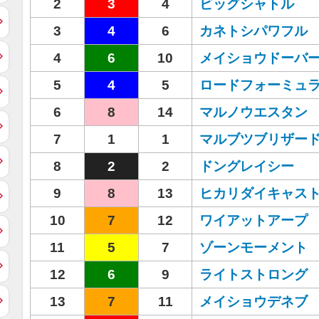
2
3
4
ビッグシャトル
3
4
6
カネトシパワフル
4
6
10
メイショウドーバ
5
4
5
ロードフォーミュ
6
8
14
マルノウエスタン
7
1
1
マルブツブリザー
8
2
2
ドングレイシー
9
8
13
ヒカリダイキャス
10
7
12
ワイアットアープ
11
5
7
ゾーンモーメント
12
6
9
ライトストロング
13
7
11
メイショウデネブ