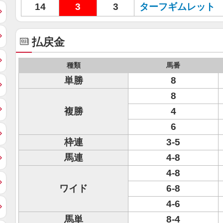
14
3
3
ターフギムレット
払戻金
種類
馬番
単勝
8
8
複勝
4
6
枠連
3-5
馬連
4-8
4-8
ワイド
6-8
4-6
馬単
8-4