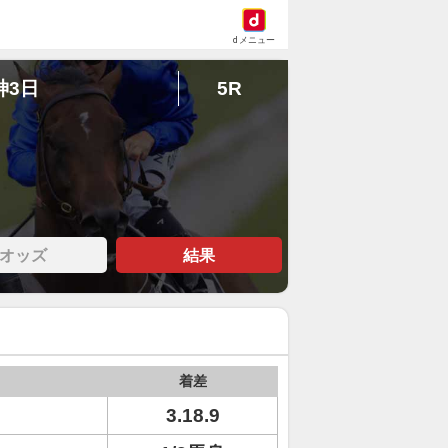
dメニュー
神3日
5R
オッズ
結果
着差
3.18.9