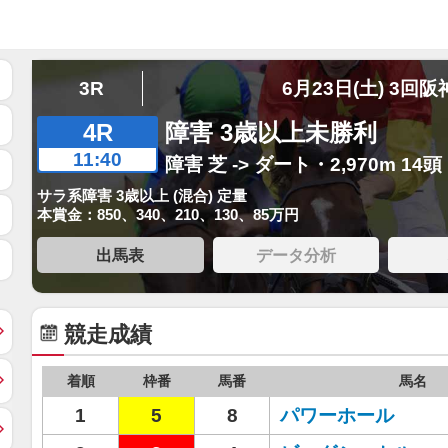
3R
6月23日(土) 3回阪
4R
障害 3歳以上未勝利
11:40
障害 芝 -> ダート・2,970m 14頭
サラ系障害 3歳以上 (混合) 定量
本賞金：850、340、210、130、85万円
出馬表
データ分析
競走成績
着順
枠番
馬番
馬名
1
5
8
パワーホール