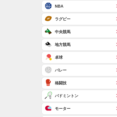
NBA
ラグビー
中央競馬
地方競馬
卓球
バレー
格闘技
バドミントン
モーター