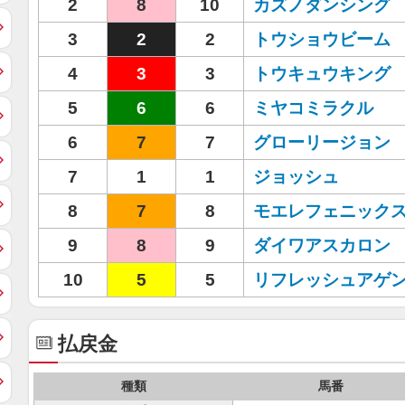
2
8
10
カズノダンシング
3
2
2
トウショウビーム
4
3
3
トウキュウキング
5
6
6
ミヤコミラクル
6
7
7
グローリージョン
7
1
1
ジョッシュ
8
7
8
モエレフェニック
9
8
9
ダイワアスカロン
10
5
5
リフレッシュアゲ
払戻金
種類
馬番