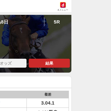
dメニュー
島8日
5R
オッズ
結果
着差
ク
3.04.1