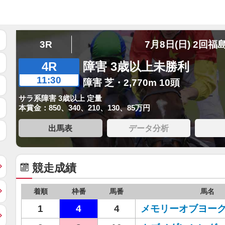
3R
7月8日(日) 2回福
4R
障害 3歳以上未勝利
11:30
障害 芝・2,770m 10頭
サラ系障害 3歳以上 定量
本賞金：850、340、210、130、85万円
出馬表
データ分析
競走成績
着順
枠番
馬番
馬名
1
4
4
メモリーオブヨー