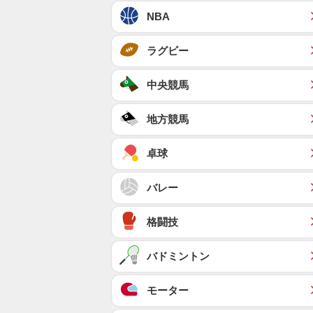
NBA
ラグビー
中央競馬
地方競馬
卓球
バレー
格闘技
バドミントン
モーター