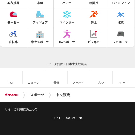
地方競馬
卓球
バレー
格闘技
バドミントン
モーター
フィギュア
ウィンター
陸上
水泳
自転車
学生スポーツ
Doスポーツ
ビジネス
eスポーツ
データ提供：日本中央競馬会
TOP
ニュース
天気
スポーツ
占い
すべて
スポーツ
中央競馬
サイトご利用にあたって
(C) NTT DOCOMO, INC.