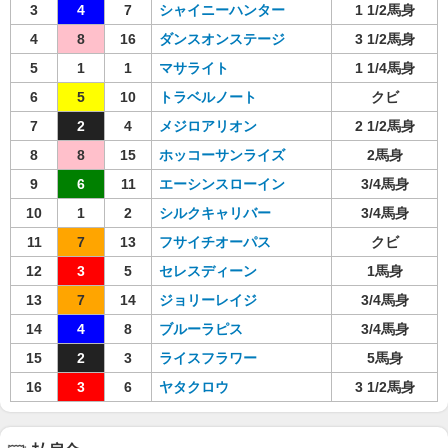
3
4
7
シャイニーハンター
1 1/2馬身
4
8
16
ダンスオンステージ
3 1/2馬身
5
1
1
マサライト
1 1/4馬身
6
5
10
トラベルノート
クビ
7
2
4
メジロアリオン
2 1/2馬身
8
8
15
ホッコーサンライズ
2馬身
9
6
11
エーシンスローイン
3/4馬身
10
1
2
シルクキャリバー
3/4馬身
11
7
13
フサイチオーパス
クビ
12
3
5
セレスディーン
1馬身
13
7
14
ジョリーレイジ
3/4馬身
14
4
8
ブルーラピス
3/4馬身
15
2
3
ライスフラワー
5馬身
16
3
6
ヤタクロウ
3 1/2馬身