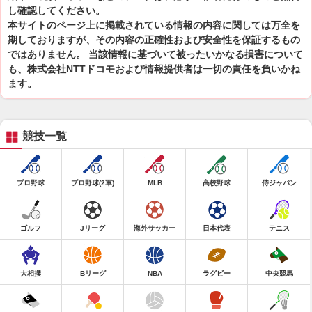
し確認してください。
本サイトのページ上に掲載されている情報の内容に関しては万全を
期しておりますが、その内容の正確性および安全性を保証するもの
ではありません。 当該情報に基づいて被ったいかなる損害について
も、株式会社NTTドコモおよび情報提供者は一切の責任を負いかね
ます。
競技一覧
プロ野球
プロ野球(2軍)
MLB
高校野球
侍ジャパン
ゴルフ
Jリーグ
海外サッカー
日本代表
テニス
大相撲
Bリーグ
NBA
ラグビー
中央競馬