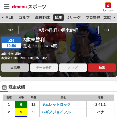
dメニュー
球
MLB
ゴルフ
高校野球
競馬
Jリーグ
プロ野球（2軍）
1R
8月26日(日) 3回小倉6日
3R
3歳未勝利
2R
10:50
芝 右・2,600m 16頭
3歳 (混合) 馬齢
本賞金：500、200、130、75、50万円
出馬表
データ分析
オッズ
結果
競走成績
着順
枠番
馬番
馬名
着差
1
6
12
ギムレットロック
2.41.1
2
5
9
ハギノジョイフル
ハナ