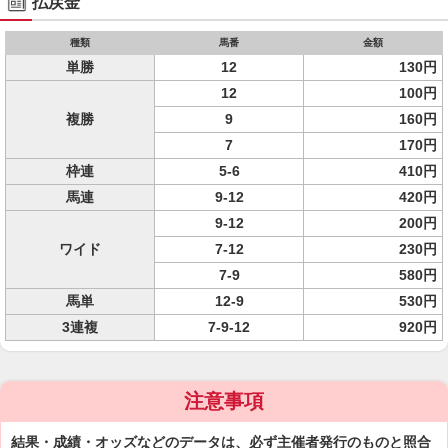
払戻金
種類
馬番
金額
単勝
12
130円
12
100円
複勝
9
160円
7
170円
枠連
5-6
410円
馬連
9-12
420円
9-12
200円
ワイド
7-12
230円
7-9
580円
馬単
12-9
530円
3連複
7-9-12
920円
注意事項
結果・成績・オッズなどのデータは、必ず主催者発行のものと照合