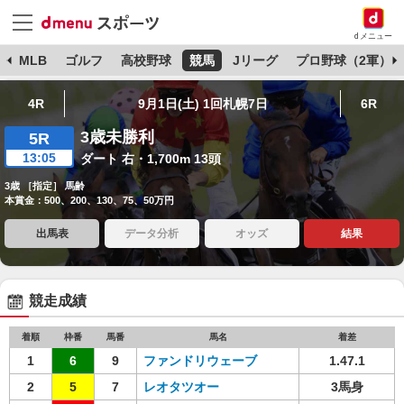
dメニュー
球
MLB
ゴルフ
高校野球
競馬
Jリーグ
プロ野球（2軍）
4R
9月1日(土) 1回札幌7日
6R
3歳未勝利
5R
13:05
ダート 右・1,700m 13頭
3歳 ［指定］ 馬齢
本賞金：500、200、130、75、50万円
出馬表
データ分析
オッズ
結果
競走成績
着順
枠番
馬番
馬名
着差
1
6
9
ファンドリウェーブ
1.47.1
2
5
7
レオタツオー
3馬身