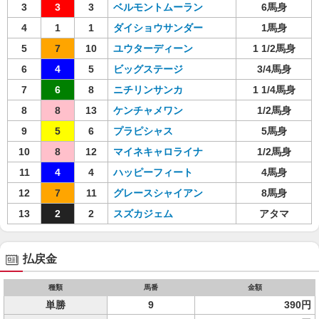
3
3
3
ベルモントムーラン
6馬身
4
1
1
ダイショウサンダー
1馬身
5
7
10
ユウターディーン
1 1/2馬身
6
4
5
ビッグステージ
3/4馬身
7
6
8
ニチリンサンカ
1 1/4馬身
8
8
13
ケンチャメワン
1/2馬身
9
5
6
プラピシャス
5馬身
10
8
12
マイネキャロライナ
1/2馬身
11
4
4
ハッピーフィート
4馬身
12
7
11
グレースシャイアン
8馬身
13
2
2
スズカジェム
アタマ
払戻金
種類
馬番
金額
単勝
9
390円