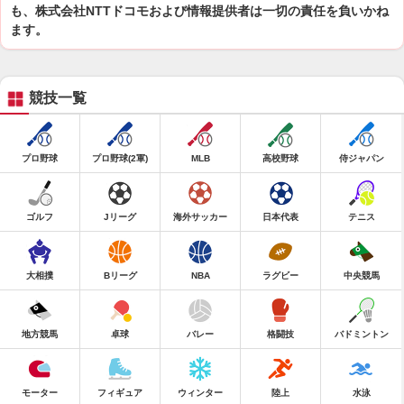
も、株式会社NTTドコモおよび情報提供者は一切の責任を負いかね
ます。
競技一覧
プロ野球
プロ野球(2軍)
MLB
高校野球
侍ジャパン
ゴルフ
Jリーグ
海外サッカー
日本代表
テニス
大相撲
Bリーグ
NBA
ラグビー
中央競馬
地方競馬
卓球
バレー
格闘技
バドミントン
モーター
フィギュア
ウィンター
陸上
水泳