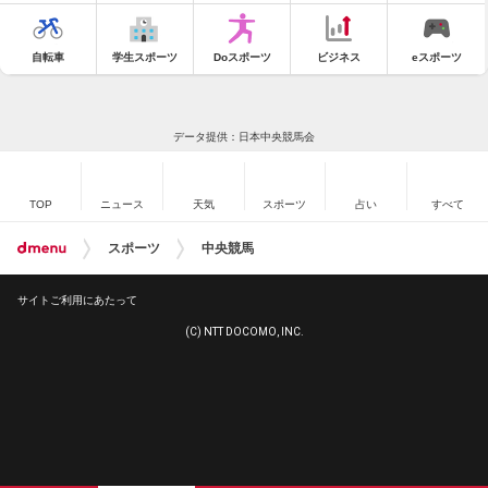
自転車
学生スポーツ
Doスポーツ
ビジネス
eスポーツ
データ提供：日本中央競馬会
TOP
ニュース
天気
スポーツ
占い
すべて
スポーツ
中央競馬
サイトご利用にあたって
(C) NTT DOCOMO, INC.