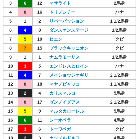
3
6
12
マサライト
2馬身
4
8
16
トリノシチー
ハナ
5
1
2
リバーパッション
1 1/2馬身
6
4
8
ダンスオンステージ
1/2馬身
7
5
10
ヒエン
クビ
8
7
15
ブラックキャニオン
クビ
9
1
1
ナムラモーリス
1/2馬身
10
3
5
エンドレスヒロイン
ハナ
11
4
7
メイショウシオギリ
2 1/2馬身
12
8
18
マヤノビャッコ
1 1/4馬身
13
2
4
カリスマルコ
5馬身
14
8
17
ゼンノイグアス
2 1/2馬身
15
5
9
マルタカローレル
5馬身
16
6
11
シーオペラ
4馬身
17
3
6
トーワベガ
クビ
18
2
3
カシノルドルフ
4馬身