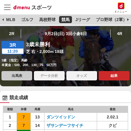
dメニュー
球
MLB
ゴルフ
高校野球
競馬
Jリーグ
プロ野球（2軍）
2R
9月2日(日) 3回小倉8日
4R
3歳未勝利
3R
11:20
芝 右・2,000m 18頭
3歳 ［指定］ 馬齢
本賞金：500、200、130、75、50万円
出馬表
データ分析
オッズ
結果
競走成績
着順
枠番
馬番
馬名
着差
1
7
13
ダンツイッドン
2.02.1
2
7
14
ザサンデーフサイチ
クビ