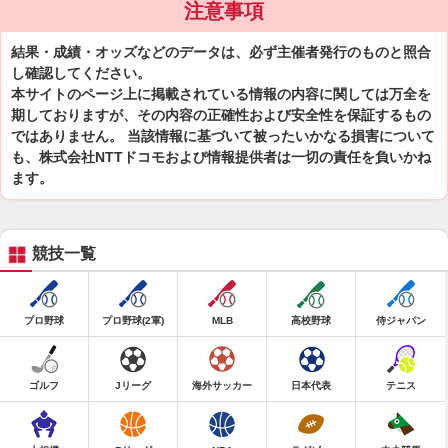
注意事項
結果・成績・オッズなどのデータは、必ず主催者発行のものと照合
し確認してください。
本サイトのページ上に掲載されている情報の内容に関しては万全を
期しておりますが、その内容の正確性および安全性を保証するもの
ではありません。 当該情報に基づいて被ったいかなる損害について
も、株式会社NTTドコモおよび情報提供者は一切の責任を負いかね
ます。
競技一覧
プロ野球
プロ野球(2軍)
MLB
高校野球
侍ジャパン
ゴルフ
Jリーグ
海外サッカー
日本代表
テニス