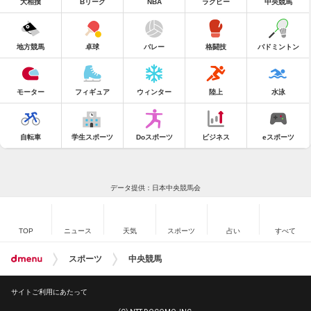
大相撲
Bリーグ
NBA
ラグビー
中央競馬
地方競馬
卓球
バレー
格闘技
バドミントン
モーター
フィギュア
ウィンター
陸上
水泳
自転車
学生スポーツ
Doスポーツ
ビジネス
eスポーツ
データ提供：日本中央競馬会
TOP
ニュース
天気
スポーツ
占い
すべて
スポーツ
中央競馬
サイトご利用にあたって