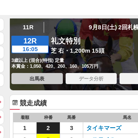
11R
9月8日(土) 2回札
12R
礼文特別
16:05
芝 右・1,200m 15頭
3歳以上 (混合)(特指) 定量
本賞金：1,050、420、260、160、105万円
出馬表
データ分析
競走成績
着順
枠番
馬番
馬名
1
2
3
タイキマーズ