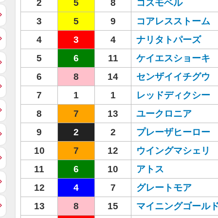
2
5
8
コスモベル
3
5
9
コアレスストーム
4
3
4
ナリタトパーズ
5
6
11
ケイエスショーキ
6
8
14
センザイイチグウ
7
1
1
レッドディクシー
8
7
13
ユークロニア
9
2
2
プレーザヒーロー
10
7
12
ウイングマシェリ
11
6
10
アトス
12
4
7
グレートモア
13
8
15
マイニングゴール