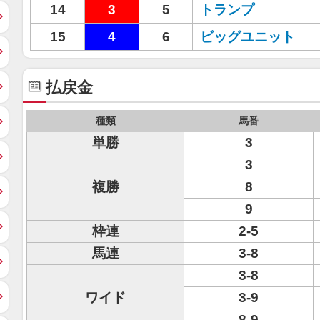
14
3
5
トランプ
15
4
6
ビッグユニット
払戻金
種類
馬番
単勝
3
3
複勝
8
9
枠連
2-5
馬連
3-8
3-8
ワイド
3-9
8-9