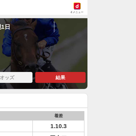
dメニュー
幌1日
オッズ
結果
着差
1.10.3