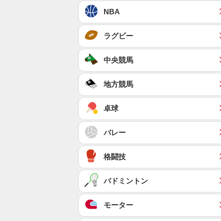
NBA
ラグビー
中央競馬
地方競馬
卓球
バレー
格闘技
バドミントン
モーター