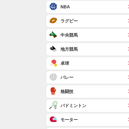
NBA
ラグビー
中央競馬
地方競馬
卓球
バレー
格闘技
バドミントン
モーター