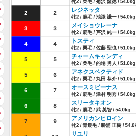
牝2 / 栗毛 / 菊沢 隆徳 / 54.0kg
レジネッタ
2
2
牝2 / 鹿毛 / 池添 謙一 / 54.0kg
メイショウレーナ
3
3
牝2 / 鹿毛 / 芹沢 純一 / 54.0kg
トスティ
4
4
牝2 / 栗毛 / 佐藤 聖也 / 51.0kg
チャームキャンディ
5
5
牝2 / 栗毛 / 的場 勇人 / 51.0kg
アネクスペクティド
5
6
牝2 / 栗毛 / 丸田 恭介 / 51.0kg
オースミビーナス
6
7
牝2 / 鹿毛 / 津村 明秀 / 54.0kg
スリータキオン
6
8
牝2 / 鹿毛 / 武 英智 / 54.0kg
アメリカンヒロイン
7
9
牝2 / 青鹿毛 / 勝浦 正樹 / 54.0
サユリ