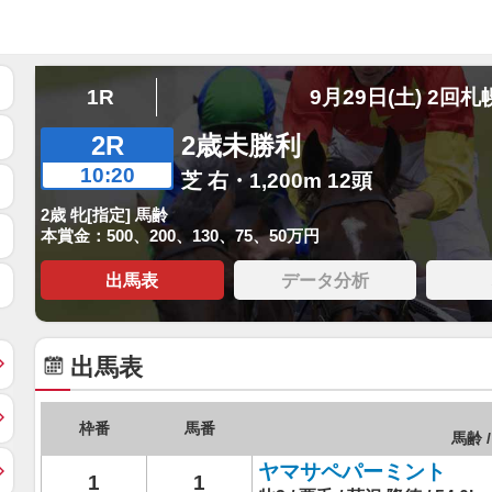
1R
9月29日(土) 2回札
2R
2歳未勝利
10:20
芝 右・1,200m 12頭
2歳 牝[指定] 馬齢
本賞金：500、200、130、75、50万円
出馬表
データ分析
出馬表
枠番
馬番
馬齢 /
ヤマサペパーミント
1
1