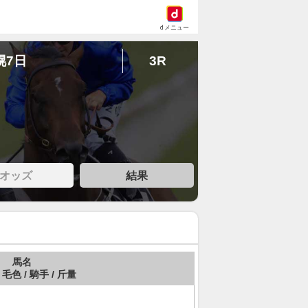
dメニュー
幌7日
3R
オッズ
結果
馬名
 毛色 / 騎手 / 斤量