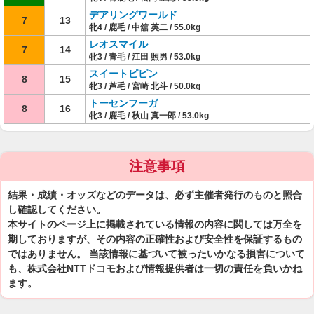
デアリングワールド
7
13
牝4 / 鹿毛 / 中舘 英二 / 55.0kg
レオスマイル
7
14
牝3 / 青毛 / 江田 照男 / 53.0kg
スイートピピン
8
15
牝3 / 芦毛 / 宮崎 北斗 / 50.0kg
トーセンフーガ
8
16
牝3 / 鹿毛 / 秋山 真一郎 / 53.0kg
注意事項
結果・成績・オッズなどのデータは、必ず主催者発行のものと照合
し確認してください。
本サイトのページ上に掲載されている情報の内容に関しては万全を
期しておりますが、その内容の正確性および安全性を保証するもの
ではありません。 当該情報に基づいて被ったいかなる損害について
も、株式会社NTTドコモおよび情報提供者は一切の責任を負いかね
ます。