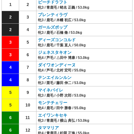
ピーチドラフト
1
2
牝3 / 青鹿毛 / 蛯名 正義 / 53.0kg
プレンティラヴ
2
3
牝3 / 鹿毛 / 木幡 初広 / 53.0kg
ガールズポップ
2
4
牝3 / 鹿毛 / 石橋 脩 / 53.0kg
ディーズコンコルド
3
5
牝3 / 鹿毛 / 千葉 直人 / 50.0kg
ジェネスタキオン
3
6
牝4 / 芦毛 / △田中 博康 / 53.0kg
ダイワオンディーヌ
4
7
牝4 / 芦毛 / 北村 宏司 / 55.0kg
テンエイルンルン
4
8
牝3 / 栗毛 / 藤田 伸二 / 53.0kg
マイネバイレ
5
9
牝3 / 鹿毛 / 小野 次郎 / 53.0kg
モンテチェリー
5
10
牝4 / 鹿毛 / 田中 勝春 / 55.0kg
エイワンキセキ
6
11
牝3 / 青鹿毛 / 横山 典弘 / 53.0kg
タママリア
6
12
牝4 / 青鹿毛 / 松岡 正海 / 55.0kg