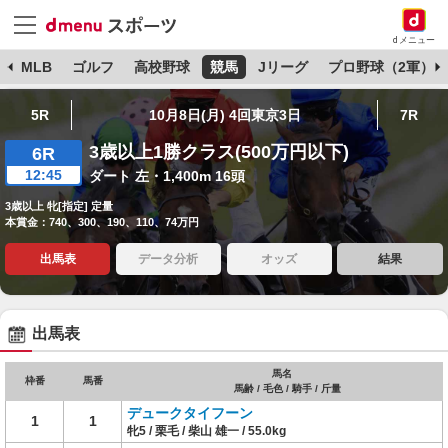
dメニュー
球
MLB
ゴルフ
高校野球
競馬
Jリーグ
プロ野球（2軍）
5R
10月8日(月) 4回東京3日
7R
3歳以上1勝クラス(500万円以下)
6R
12:45
ダート 左・1,400m 16頭
3歳以上 牝[指定] 定量
本賞金：740、300、190、110、74万円
出馬表
データ分析
オッズ
結果
出馬表
馬名
枠番
馬番
馬齢 / 毛色 / 騎手 / 斤量
デュークタイフーン
1
1
牝5 / 栗毛 / 柴山 雄一 / 55.0kg