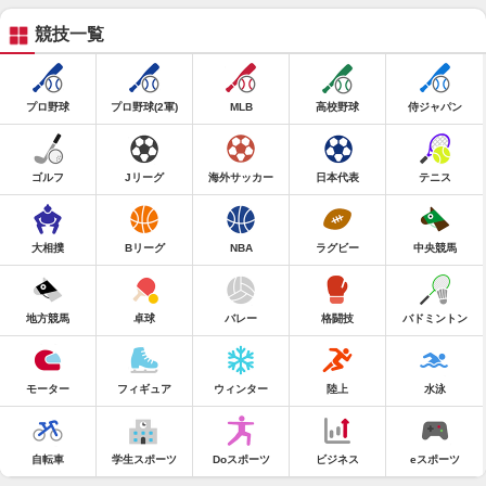
競技一覧
プロ野球
プロ野球(2軍)
MLB
高校野球
侍ジャパン
ゴルフ
Jリーグ
海外サッカー
日本代表
テニス
大相撲
Bリーグ
NBA
ラグビー
中央競馬
地方競馬
卓球
バレー
格闘技
バドミントン
モーター
フィギュア
ウィンター
陸上
水泳
自転車
学生スポーツ
Doスポーツ
ビジネス
eスポーツ