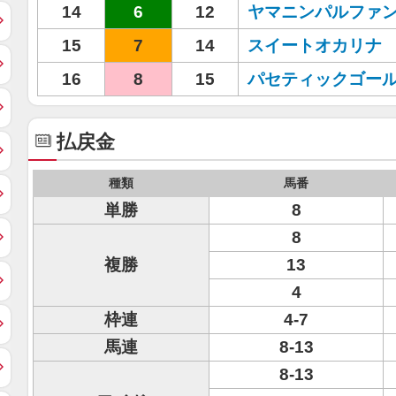
14
6
12
ヤマニンパルファ
15
7
14
スイートオカリナ
16
8
15
パセティックゴー
払戻金
種類
馬番
単勝
8
8
複勝
13
4
枠連
4-7
馬連
8-13
8-13