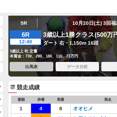
5R
10月20日(土) 3回
6R
3歳以上1勝クラス(500万
12:40
ダート 右・1,150m 16頭
3歳以上 牝 定量
本賞金：730、290、180、110、73万円
出馬表
データ分析
競走成績
着順
枠番
馬番
馬名
1
4
8
オオヒメ