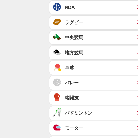
NBA
ラグビー
中央競馬
地方競馬
卓球
バレー
格闘技
バドミントン
モーター