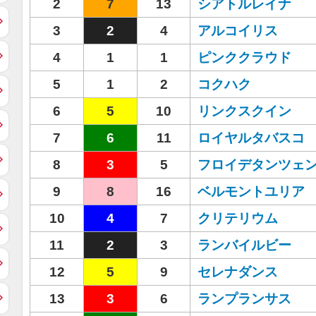
2
7
13
シアトルレイナ
3
2
4
アルコイリス
4
1
1
ピンククラウド
5
1
2
コクハク
6
5
10
リンクスクイン
7
6
11
ロイヤルタバスコ
8
3
5
フロイデタンツェ
9
8
16
ベルモントユリア
10
4
7
クリテリウム
11
2
3
ランバイルビー
12
5
9
セレナダンス
13
3
6
ランプランサス