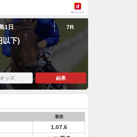
dメニュー
福島1日
7R
円以下)
オッズ
結果
着差
1.07.6