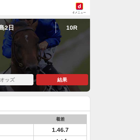
dメニュー
福島2日
10R
オッズ
結果
着差
1.46.7