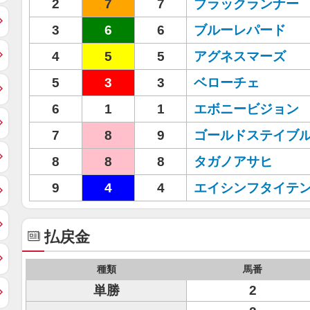
2
7
7
ブラックランナー
3
6
6
ブルーレパード
4
5
5
アグネスマーズ
5
3
3
ベローチェ
6
1
1
エボニービジョン
7
8
9
ゴールドステイブ
8
8
8
タガノアサヒ
9
4
4
エイシンフタイテ
払戻金
種類
馬番
単勝
2