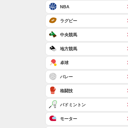
NBA
ラグビー
中央競馬
地方競馬
卓球
バレー
格闘技
バドミントン
モーター