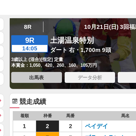
8R
10月21日(日) 3回
9R
土湯温泉特別
14:05
ダート 右・1,700m 9頭
3歳以上 (混合)[指定] 定量
本賞金：1,050、420、260、160、105万円
出馬表
データ分析
競走成績
着順
枠番
馬番
馬名
1
2
2
ペイデイ