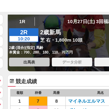
1R
10月27日(土) 3回
2R
2歳新馬
10:20
芝 右・1,800m 10頭
2歳 (混合)[指定] 馬齢
本賞金：700、280、180、110、70万円
出馬表
データ分析
競走成績
着順
枠番
馬番
馬名
1
7
8
マイネルエルマス