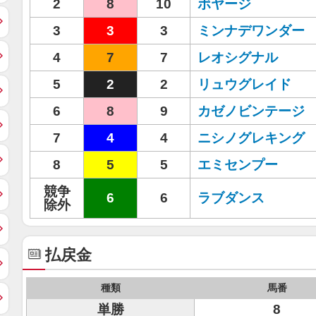
2
8
10
ボヤージ
3
3
3
ミンナデワンダー
4
7
7
レオシグナル
5
2
2
リュウグレイド
6
8
9
カゼノビンテージ
7
4
4
ニシノグレキング
8
5
5
エミセンプー
競争
6
6
ラブダンス
除外
払戻金
種類
馬番
単勝
8