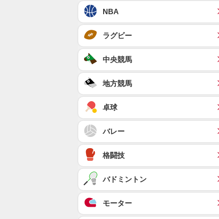
NBA
ラグビー
中央競馬
地方競馬
卓球
バレー
格闘技
バドミントン
モーター