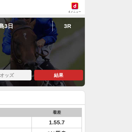
dメニュー
福島3日
3R
オッズ
結果
着差
1.55.7