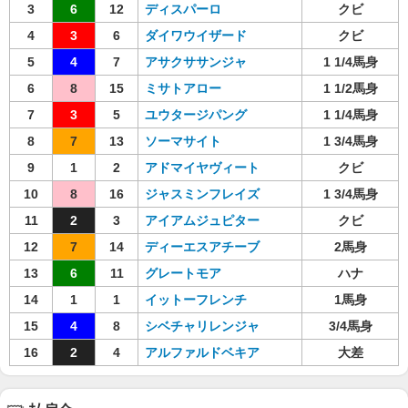
3
6
12
ディスパーロ
クビ
4
3
6
ダイワウイザード
クビ
5
4
7
アサクササンジャ
1 1/4馬身
6
8
15
ミサトアロー
1 1/2馬身
7
3
5
ユウタージパング
1 1/4馬身
8
7
13
ソーマサイト
1 3/4馬身
9
1
2
アドマイヤヴィート
クビ
10
8
16
ジャスミンフレイズ
1 3/4馬身
11
2
3
アイアムジュピター
クビ
12
7
14
ディーエスアチーブ
2馬身
13
6
11
グレートモア
ハナ
14
1
1
イットーフレンチ
1馬身
15
4
8
シベチャリレンジャ
3/4馬身
16
2
4
アルファルドベキア
大差