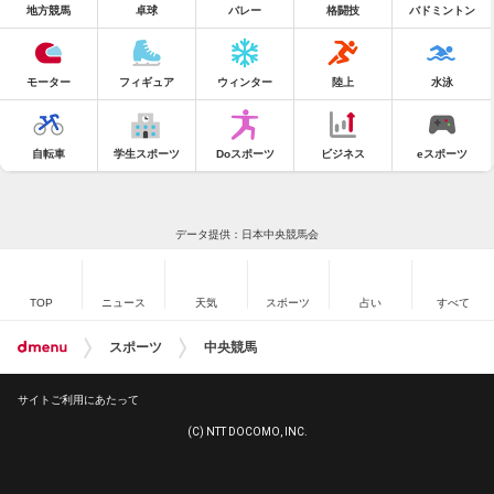
地方競馬
卓球
バレー
格闘技
バドミントン
モーター
フィギュア
ウィンター
陸上
水泳
自転車
学生スポーツ
Doスポーツ
ビジネス
eスポーツ
データ提供：日本中央競馬会
TOP
ニュース
天気
スポーツ
占い
すべて
スポーツ
中央競馬
サイトご利用にあたって
(C) NTT DOCOMO, INC.