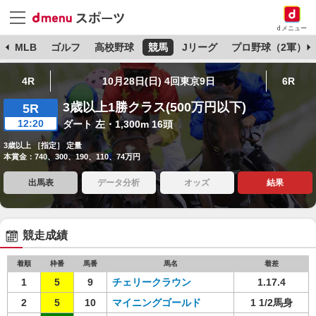
dメニュー
球
MLB
ゴルフ
高校野球
競馬
Jリーグ
プロ野球（2軍）
4R
10月28日(日) 4回東京9日
6R
3歳以上1勝クラス(500万円以下)
5R
12:20
ダート 左・1,300m 16頭
3歳以上 ［指定］ 定量
本賞金：740、300、190、110、74万円
出馬表
データ分析
オッズ
結果
競走成績
着順
枠番
馬番
馬名
着差
1
5
9
チェリークラウン
1.17.4
2
5
10
マイニングゴールド
1 1/2馬身