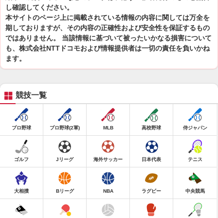
し確認してください。
本サイトのページ上に掲載されている情報の内容に関しては万全を
期しておりますが、その内容の正確性および安全性を保証するもの
ではありません。 当該情報に基づいて被ったいかなる損害について
も、株式会社NTTドコモおよび情報提供者は一切の責任を負いかね
ます。
競技一覧
プロ野球
プロ野球(2軍)
MLB
高校野球
侍ジャパン
ゴルフ
Jリーグ
海外サッカー
日本代表
テニス
大相撲
Bリーグ
NBA
ラグビー
中央競馬