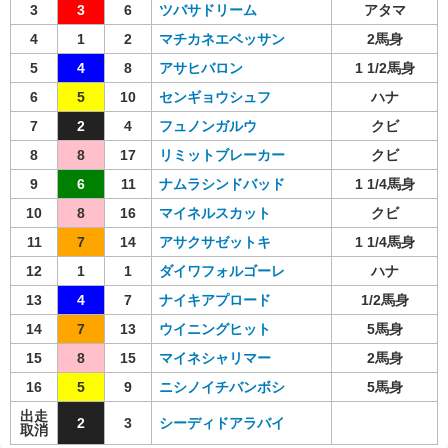
3
3
6
ツバサドリーム
アタマ
4
1
2
マチカネエベッサン
2馬身
5
4
8
アサヒバロン
1 1/2馬身
6
5
10
センギョウシュフ
ハナ
7
2
4
フュノンガルウ
クビ
8
8
17
リミットブレーカー
クビ
9
6
11
ナムラシンドバッド
1 1/4馬身
10
8
16
マイネルスカット
クビ
11
7
14
アサクサゼットキ
1 1/4馬身
12
1
1
ダイワフォルゴーレ
ハナ
13
4
7
ナイキアプロード
1/2馬身
14
7
13
ウイニングヒット
5馬身
15
8
15
マイネシャリマー
2馬身
16
5
9
ニシノイチバンボシ
5馬身
出走
2
3
シーディドアラバイ
取消