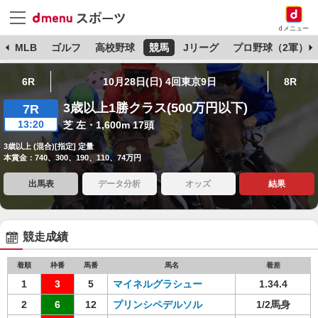
dメニュー
球
MLB
ゴルフ
高校野球
競馬
Jリーグ
プロ野球（2軍）
6R
10月28日(日) 4回東京9日
8R
3歳以上1勝クラス(500万円以下)
7R
13:20
芝 左・1,600m 17頭
3歳以上 (混合)[指定] 定量
本賞金：740、300、190、110、74万円
出馬表
データ分析
オッズ
結果
競走成績
着順
枠番
馬番
馬名
着差
1
3
5
マイネルグラシュー
1.34.4
2
6
12
プリンシペデルソル
1/2馬身