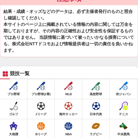
結果・成績・オッズなどのデータは、必ず主催者発行のものと照合
し確認してください。
本サイトのページ上に掲載されている情報の内容に関しては万全を
期しておりますが、その内容の正確性および安全性を保証するもの
ではありません。 当該情報に基づいて被ったいかなる損害について
も、株式会社NTTドコモおよび情報提供者は一切の責任を負いかね
ます。
競技一覧
プロ野球
プロ野球(2軍)
MLB
高校野球
侍ジャパン
ゴルフ
Jリーグ
海外サッカー
日本代表
テニス
大相撲
Bリーグ
NBA
ラグビー
中央競馬