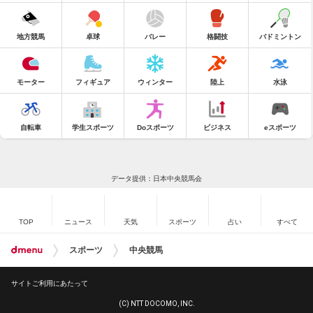
地方競馬
卓球
バレー
格闘技
バドミントン
モーター
フィギュア
ウィンター
陸上
水泳
自転車
学生スポーツ
Doスポーツ
ビジネス
eスポーツ
データ提供：日本中央競馬会
TOP
ニュース
天気
スポーツ
占い
すべて
スポーツ
中央競馬
サイトご利用にあたって
(C) NTT DOCOMO, INC.