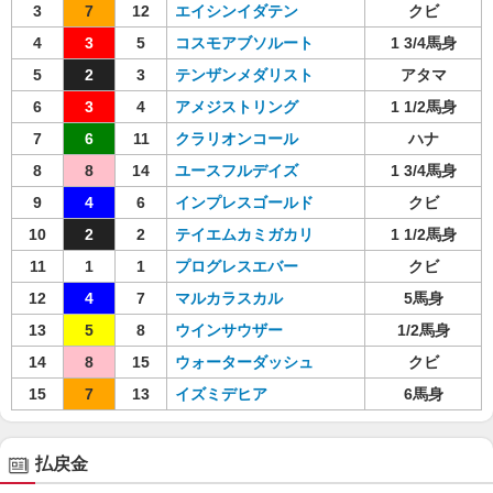
3
7
12
エイシンイダテン
クビ
4
3
5
コスモアブソルート
1 3/4馬身
5
2
3
テンザンメダリスト
アタマ
6
3
4
アメジストリング
1 1/2馬身
7
6
11
クラリオンコール
ハナ
8
8
14
ユースフルデイズ
1 3/4馬身
9
4
6
インプレスゴールド
クビ
10
2
2
テイエムカミガカリ
1 1/2馬身
11
1
1
プログレスエバー
クビ
12
4
7
マルカラスカル
5馬身
13
5
8
ウインサウザー
1/2馬身
14
8
15
ウォーターダッシュ
クビ
15
7
13
イズミデヒア
6馬身
払戻金