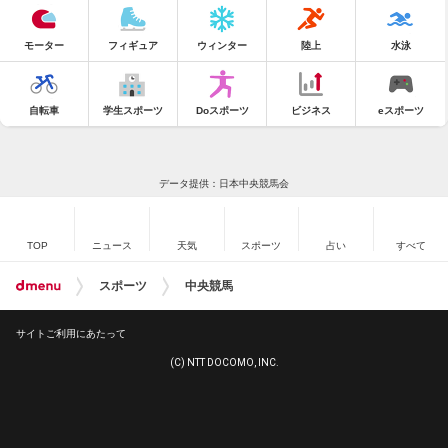
モーター
フィギュア
ウィンター
陸上
水泳
自転車
学生スポーツ
Doスポーツ
ビジネス
eスポーツ
データ提供：日本中央競馬会
TOP
ニュース
天気
スポーツ
占い
すべて
スポーツ
中央競馬
サイトご利用にあたって
(C) NTT DOCOMO, INC.