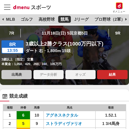
dメニュー
球
MLB
ゴルフ
高校野球
競馬
Jリーグ
プロ野球（2軍）
7R
11月18日(日) 5回京都5日
9R
3歳以上2勝クラス(1000万円以下)
8R
13:55
ダート 右・1,800m 15頭
3歳以上 ［指定］ 定量
本賞金：1,050、420、260、160、105万円
出馬表
データ分析
オッズ
結果
競走成績
着順
枠番
馬番
馬名
着差
1
6
10
アグネスネクタル
1.52.1
2
5
9
ストラディヴァリオ
1 3/4馬身