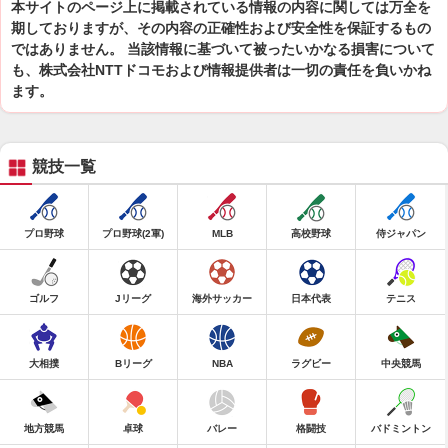
本サイトのページ上に掲載されている情報の内容に関しては万全を
期しておりますが、その内容の正確性および安全性を保証するもの
ではありません。 当該情報に基づいて被ったいかなる損害について
も、株式会社NTTドコモおよび情報提供者は一切の責任を負いかね
ます。
競技一覧
プロ野球
プロ野球(2軍)
MLB
高校野球
侍ジャパン
ゴルフ
Jリーグ
海外サッカー
日本代表
テニス
大相撲
Bリーグ
NBA
ラグビー
中央競馬
地方競馬
卓球
バレー
格闘技
バドミントン