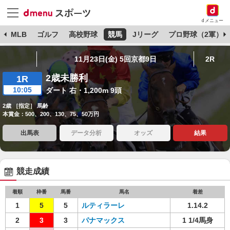
dメニュー
球
MLB
ゴルフ
高校野球
競馬
Jリーグ
プロ野球（2軍）
11月23日(金) 5回京都9日
2R
2歳未勝利
1R
10:05
ダート 右・1,200m 9頭
2歳 ［指定］ 馬齢
本賞金：500、200、130、75、50万円
出馬表
データ分析
オッズ
結果
競走成績
着順
枠番
馬番
馬名
着差
1
5
5
ルティラーレ
1.14.2
2
3
3
パナマックス
1 1/4馬身