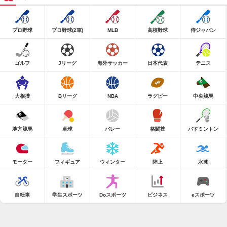
プロ野球
プロ野球(2軍)
MLB
高校野球
侍ジャパン
ゴルフ
Jリーグ
海外サッカー
日本代表
テニス
大相撲
Bリーグ
NBA
ラグビー
中央競馬
地方競馬
卓球
バレー
格闘技
バドミントン
モーター
フィギュア
ウィンター
陸上
水泳
自転車
学生スポーツ
Doスポーツ
ビジネス
eスポーツ