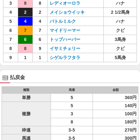
3
8
8
レディオーロラ
ハナ
4
2
2
メイショウイッキ
2 1/2馬身
5
4
4
バトルミルク
ハナ
6
7
7
マイドリーマー
クビ
7
6
6
トップハーバー
3馬身
8
8
9
イサミチェリー
クビ
9
1
1
シゲルラフタラ
5馬身
払戻金
種類
馬番
金額
単勝
5
360円
5
140円
複勝
3
100円
8
180円
枠連
3-5
270円
馬連
3-5
300円