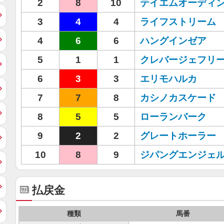
2
8
10
テイエムオーディ
3
4
4
ライフストリーム
4
6
6
ハングインゼア
5
1
1
クレバージェフリ
6
3
3
エリモハルカ
7
7
8
カシノカスケード
8
5
5
ローランバーク
9
2
2
グレートホーラー
10
8
9
ジパングエンジェ
払戻金
種類
馬番