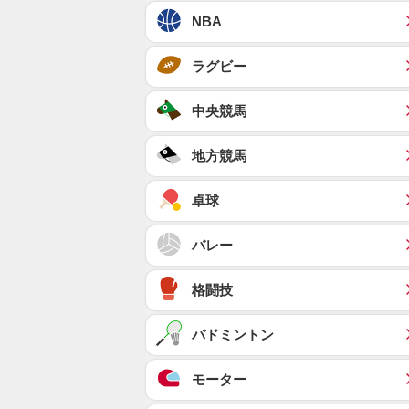
NBA
ラグビー
中央競馬
地方競馬
卓球
バレー
格闘技
バドミントン
モーター