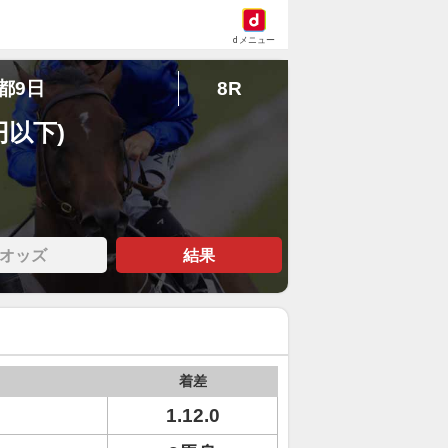
dメニュー
京都9日
8R
円以下)
オッズ
結果
着差
1.12.0