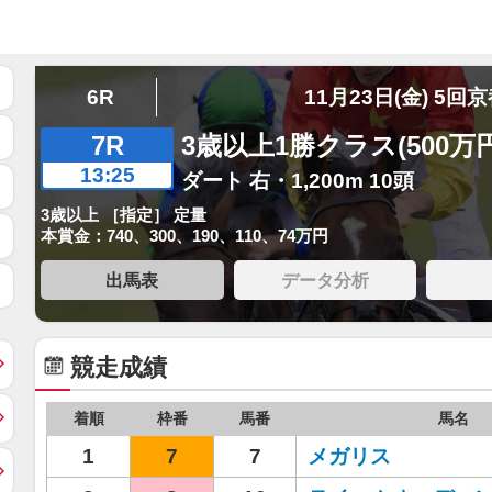
6R
11月23日(金) 5回
7R
3歳以上1勝クラス(500万
13:25
ダート 右・1,200m 10頭
3歳以上 ［指定］ 定量
本賞金：740、300、190、110、74万円
出馬表
データ分析
競走成績
着順
枠番
馬番
馬名
1
7
7
メガリス