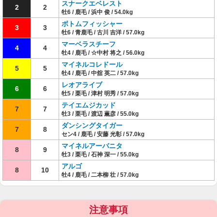
スナークエベレスト
2
2
牡6 / 鹿毛 / 浜中 俊 / 54.0kg
ボトムフィッシャー
3
3
牡6 / 青鹿毛 / 古川 吉洋 / 57.0kg
マーベラスチーフ
4
4
牡4 / 鹿毛 / ☆中村 将之 / 56.0kg
マイネルコレドール
5
5
牡4 / 鹿毛 / 中舘 英二 / 57.0kg
レオアライブ
6
6
牡5 / 栗毛 / 津村 明秀 / 57.0kg
テイエムジカッド
7
7
牡3 / 栗毛 / 渡辺 薫彦 / 55.0kg
ダンシングタイガー
7
8
セン4 / 鹿毛 / 安藤 光彰 / 57.0kg
マイネルアーバニタ
8
9
牡3 / 栗毛 / 石神 深一 / 55.0kg
アルゴ
8
10
牡4 / 鹿毛 / 二本柳 壮 / 57.0kg
注意事項