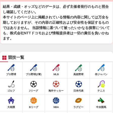
結果・成績・オッズなどのデータは、必ず主催者発行のものと照合
し確認してください。
本サイトのページ上に掲載されている情報の内容に関しては万全を
期しておりますが、その内容の正確性および安全性を保証するもの
ではありません。 当該情報に基づいて被ったいかなる損害について
も、株式会社NTTドコモおよび情報提供者は一切の責任を負いかね
ます。
競技一覧
プロ野球
プロ野球(2軍)
MLB
高校野球
侍ジャパン
ゴルフ
Jリーグ
海外サッカー
日本代表
テニス
大相撲
Bリーグ
NBA
ラグビー
中央競馬