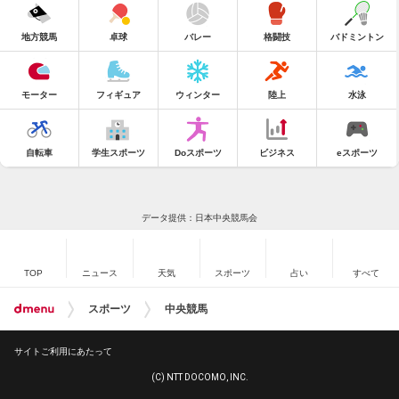
地方競馬
卓球
バレー
格闘技
バドミントン
モーター
フィギュア
ウィンター
陸上
水泳
自転車
学生スポーツ
Doスポーツ
ビジネス
eスポーツ
データ提供：日本中央競馬会
TOP
ニュース
天気
スポーツ
占い
すべて
スポーツ
中央競馬
サイトご利用にあたって
(C) NTT DOCOMO, INC.