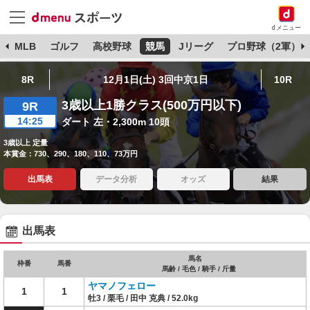
dメニュー
球
MLB
ゴルフ
高校野球
競馬
Jリーグ
プロ野球（2軍）
8R
12月1日(土) 3回中京1日
10R
3歳以上1勝クラス(500万円以下)
9R
14:25
ダート 左・2,300m 10頭
3歳以上 定量
本賞金：730、290、180、110、73万円
出馬表
データ分析
オッズ
結果
出馬表
馬名
枠番
馬番
馬齢 / 毛色 / 騎手 / 斤量
ヤマノフェロー
1
1
牡3 / 栗毛 / 田中 克典 / 52.0kg