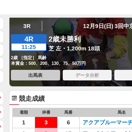
3R
12月9日(日) 3回中
4R
2歳未勝利
11:25
芝 左・1,200m 18頭
2歳 ［指定］ 馬齢
本賞金：500、200、130、75、50万円
出馬表
データ分析
競走成績
着順
枠番
馬番
馬名
1
3
6
アクアブルーマー