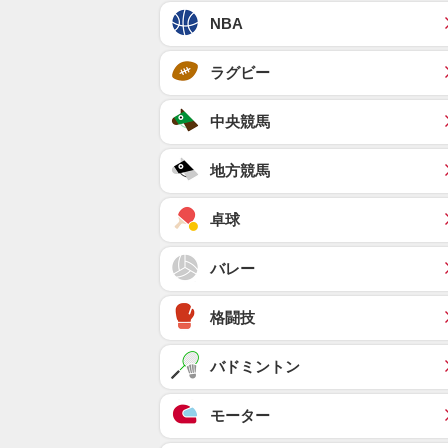
NBA
ラグビー
中央競馬
地方競馬
卓球
バレー
格闘技
バドミントン
モーター