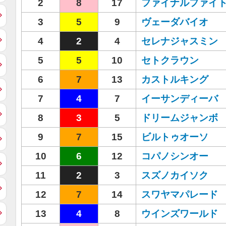
2
8
17
ファイナルファイ
3
5
9
ヴェーダバイオ
4
2
4
セレナジャスミン
5
5
10
セトクラウン
6
7
13
カストルキング
7
4
7
イーサンディーバ
8
3
5
ドリームジャンボ
9
7
15
ビルトゥオーソ
10
6
12
コパノシンオー
11
2
3
スズノカイソク
12
7
14
スワヤマパレード
13
4
8
ウインズワールド