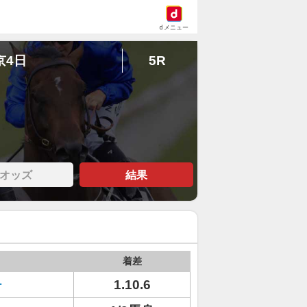
dメニュー
京4日
5R
オッズ
結果
着差
チ
1.10.6