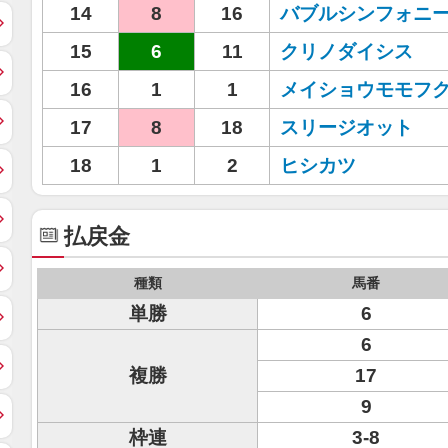
14
8
16
バブルシンフォニ
15
6
11
クリノダイシス
16
1
1
メイショウモモフ
17
8
18
スリージオット
18
1
2
ヒシカツ
払戻金
種類
馬番
単勝
6
6
複勝
17
9
枠連
3-8