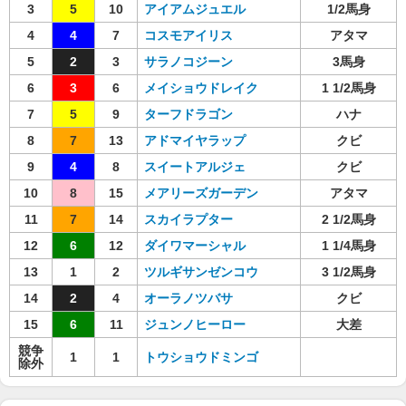
3
5
10
アイアムジュエル
1/2馬身
4
4
7
コスモアイリス
アタマ
5
2
3
サラノコジーン
3馬身
6
3
6
メイショウドレイク
1 1/2馬身
7
5
9
ターフドラゴン
ハナ
8
7
13
アドマイヤラップ
クビ
9
4
8
スイートアルジェ
クビ
10
8
15
メアリーズガーデン
アタマ
11
7
14
スカイラプター
2 1/2馬身
12
6
12
ダイワマーシャル
1 1/4馬身
13
1
2
ツルギサンゼンコウ
3 1/2馬身
14
2
4
オーラノツバサ
クビ
15
6
11
ジュンノヒーロー
大差
競争
1
1
トウショウドミンゴ
除外