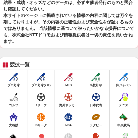
結果・成績・オッズなどのデータは、必ず主催者発行のものと照合
し確認してください。
本サイトのページ上に掲載されている情報の内容に関しては万全を
期しておりますが、その内容の正確性および安全性を保証するもの
ではありません。 当該情報に基づいて被ったいかなる損害について
も、株式会社NTTドコモおよび情報提供者は一切の責任を負いかね
ます。
競技一覧
プロ野球
プロ野球(2軍)
MLB
高校野球
侍ジャパン
ゴルフ
Jリーグ
海外サッカー
日本代表
テニス
大相撲
Bリーグ
NBA
ラグビー
中央競馬