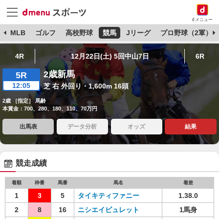
dメニュー
球
MLB
ゴルフ
高校野球
競馬
Jリーグ
プロ野球（2軍）
4R
12月22日(土) 5回中山7日
6R
2歳新馬
5R
12:05
芝 右 外回り・1,600m 16頭
2歳 ［指定］ 馬齢
本賞金：700、280、180、110、70万円
出馬表
データ分析
オッズ
結果
競走成績
着順
枠番
馬番
馬名
着差
1
3
5
タイキティファニー
1.38.0
2
8
16
ニシエイビュレット
1馬身