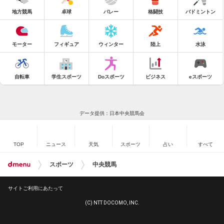
地方競馬
卓球
バレー
格闘技
バドミントン
モーター
フィギュア
ウィンター
陸上
水泳
自転車
学生スポーツ
Doスポーツ
ビジネス
eスポーツ
データ提供：日本中央競馬会
TOP
ニュース
天気
スポーツ
占い
すべて
スポーツ
中央競馬
サイトご利用にあたって
(C) NTT DOCOMO, INC.