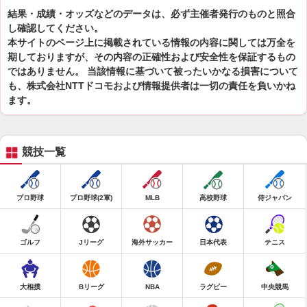
結果・成績・オッズなどのデータは、必ず主催者発行のものと照合
し確認してください。
本サイトのページ上に掲載されている情報の内容に関しては万全を
期しておりますが、その内容の正確性および安全性を保証するもの
ではありません。 当該情報に基づいて被ったいかなる損害について
も、株式会社NTTドコモおよび情報提供者は一切の責任を負いかね
ます。
競技一覧
プロ野球
プロ野球(2軍)
MLB
高校野球
侍ジャパン
ゴルフ
Jリーグ
海外サッカー
日本代表
テニス
大相撲
Bリーグ
NBA
ラグビー
中央競馬