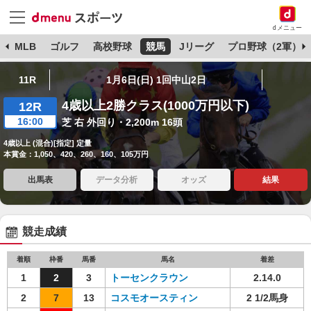
dメニュー
球
MLB
ゴルフ
高校野球
競馬
Jリーグ
プロ野球（2軍）
11R
1月6日(日) 1回中山2日
4歳以上2勝クラス(1000万円以下)
12R
16:00
芝 右 外回り・2,200m 16頭
4歳以上 (混合)[指定] 定量
本賞金：1,050、420、260、160、105万円
出馬表
データ分析
オッズ
結果
競走成績
着順
枠番
馬番
馬名
着差
1
2
3
トーセンクラウン
2.14.0
2
7
13
コスモオースティン
2 1/2馬身