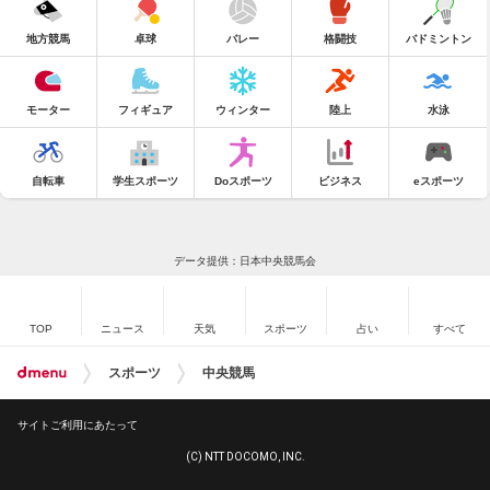
地方競馬
卓球
バレー
格闘技
バドミントン
モーター
フィギュア
ウィンター
陸上
水泳
自転車
学生スポーツ
Doスポーツ
ビジネス
eスポーツ
データ提供：日本中央競馬会
TOP
ニュース
天気
スポーツ
占い
すべて
スポーツ
中央競馬
サイトご利用にあたって
(C) NTT DOCOMO, INC.