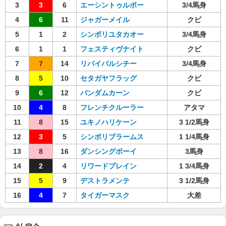
3
3
6
エーシントゥルボー
3/4馬身
4
6
11
ジャガーメイル
クビ
5
1
2
シンボリユタカオー
3/4馬身
6
1
1
フェスティヴナイト
クビ
7
7
14
リバイバルシチー
3/4馬身
8
5
10
セタガヤフラッグ
クビ
9
6
12
バンダムカーン
クビ
10
4
8
フレンチクルーラー
アタマ
11
8
15
ユキノハリケーン
3 1/2馬身
12
3
5
シンボリブラームス
1 1/4馬身
13
8
16
ダンシングボーイ
3馬身
14
2
4
リワードプレイン
1 3/4馬身
15
5
9
デストラメンテ
3 1/2馬身
16
4
7
タイガーマスク
大差