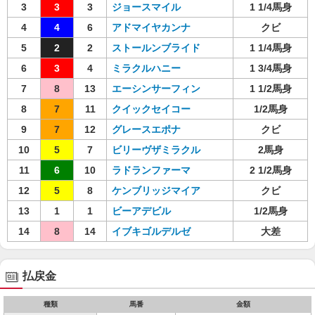
3
3
3
ジョースマイル
1 1/4馬身
4
4
6
アドマイヤカンナ
クビ
5
2
2
ストールンブライド
1 1/4馬身
6
3
4
ミラクルハニー
1 3/4馬身
7
8
13
エーシンサーフィン
1 1/2馬身
8
7
11
クイックセイコー
1/2馬身
9
7
12
グレースエポナ
クビ
10
5
7
ビリーヴザミラクル
2馬身
11
6
10
ラドランファーマ
2 1/2馬身
12
5
8
ケンブリッジマイア
クビ
13
1
1
ビーアデビル
1/2馬身
14
8
14
イブキゴルデルゼ
大差
払戻金
種類
馬番
金額