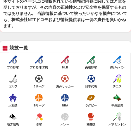
本サイトのページ上に掲載されている情報の内容に関しては万全を
期しておりますが、その内容の正確性および安全性を保証するもの
ではありません。 当該情報に基づいて被ったいかなる損害について
も、株式会社NTTドコモおよび情報提供者は一切の責任を負いかね
ます。
競技一覧
プロ野球
プロ野球(2軍)
MLB
高校野球
侍ジャパン
ゴルフ
Jリーグ
海外サッカー
日本代表
テニス
大相撲
Bリーグ
NBA
ラグビー
中央競馬
地方競馬
卓球
バレー
格闘技
バドミントン