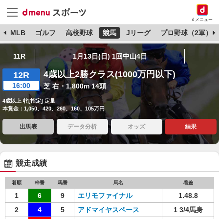
dメニュー
球
MLB
ゴルフ
高校野球
競馬
Jリーグ
プロ野球（2軍）
11R
1月13日(日) 1回中山4日
4歳以上2勝クラス(1000万円以下)
12R
16:00
芝 右・1,800m 14頭
4歳以上 牝[指定] 定量
本賞金：1,050、420、260、160、105万円
出馬表
データ分析
オッズ
結果
競走成績
着順
枠番
馬番
馬名
着差
1
6
9
エリモファイナル
1.48.8
2
4
5
アドマイヤスペース
1 3/4馬身