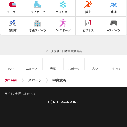
モーター
フィギュア
ウィンター
陸上
水泳
自転車
学生スポーツ
Doスポーツ
ビジネス
eスポーツ
データ提供：日本中央競馬会
TOP
ニュース
天気
スポーツ
占い
すべて
スポーツ
中央競馬
サイトご利用にあたって
(C) NTT DOCOMO, INC.