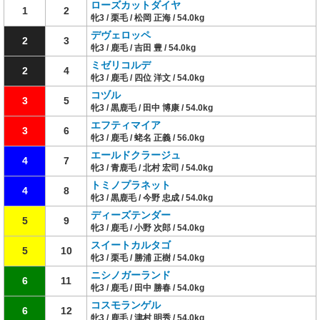
ローズカットダイヤ
1
2
牝3 / 栗毛 / 松岡 正海 / 54.0kg
デヴェロッペ
2
3
牝3 / 鹿毛 / 吉田 豊 / 54.0kg
ミゼリコルデ
2
4
牝3 / 鹿毛 / 四位 洋文 / 54.0kg
コヅル
3
5
牝3 / 黒鹿毛 / 田中 博康 / 54.0kg
エフティマイア
3
6
牝3 / 鹿毛 / 蛯名 正義 / 56.0kg
エールドクラージュ
4
7
牝3 / 青鹿毛 / 北村 宏司 / 54.0kg
トミノプラネット
4
8
牝3 / 黒鹿毛 / 今野 忠成 / 54.0kg
ディーズテンダー
5
9
牝3 / 鹿毛 / 小野 次郎 / 54.0kg
スイートカルタゴ
5
10
牝3 / 栗毛 / 勝浦 正樹 / 54.0kg
ニシノガーランド
6
11
牝3 / 鹿毛 / 田中 勝春 / 54.0kg
コスモランゲル
6
12
牝3 / 鹿毛 / 津村 明秀 / 54.0kg