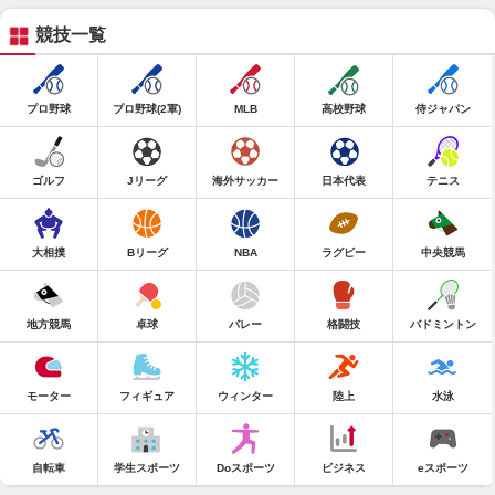
競技一覧
プロ野球
プロ野球(2軍)
MLB
高校野球
侍ジャパン
ゴルフ
Jリーグ
海外サッカー
日本代表
テニス
大相撲
Bリーグ
NBA
ラグビー
中央競馬
地方競馬
卓球
バレー
格闘技
バドミントン
モーター
フィギュア
ウィンター
陸上
水泳
自転車
学生スポーツ
Doスポーツ
ビジネス
eスポーツ