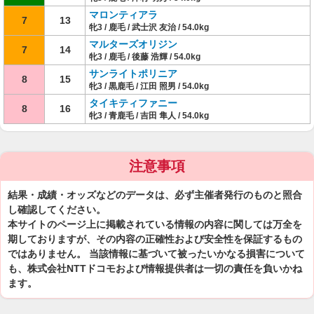
マロンティアラ
7
13
牝3 / 鹿毛 / 武士沢 友治 / 54.0kg
マルターズオリジン
7
14
牝3 / 鹿毛 / 後藤 浩輝 / 54.0kg
サンライトポリニア
8
15
牝3 / 黒鹿毛 / 江田 照男 / 54.0kg
タイキティファニー
8
16
牝3 / 青鹿毛 / 吉田 隼人 / 54.0kg
注意事項
結果・成績・オッズなどのデータは、必ず主催者発行のものと照合
し確認してください。
本サイトのページ上に掲載されている情報の内容に関しては万全を
期しておりますが、その内容の正確性および安全性を保証するもの
ではありません。 当該情報に基づいて被ったいかなる損害について
も、株式会社NTTドコモおよび情報提供者は一切の責任を負いかね
ます。