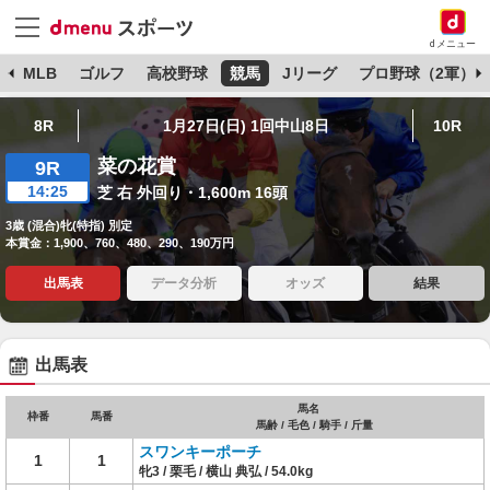
dメニュー
球
MLB
ゴルフ
高校野球
競馬
Jリーグ
プロ野球（2軍）
8R
1月27日(日) 1回中山8日
10R
菜の花賞
9R
14:25
芝 右 外回り・1,600m 16頭
3歳 (混合)牝(特指) 別定
本賞金：1,900、760、480、290、190万円
出馬表
データ分析
オッズ
結果
出馬表
馬名
枠番
馬番
馬齢 / 毛色 / 騎手 / 斤量
スワンキーポーチ
1
1
牝3 / 栗毛 / 横山 典弘 / 54.0kg