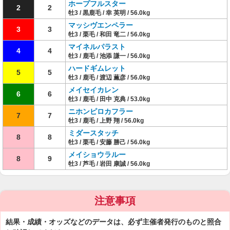
ホープフルスター
2
2
牡3 / 黒鹿毛 / 幸 英明 / 56.0kg
マッシヴエンペラー
3
3
牡3 / 栗毛 / 和田 竜二 / 56.0kg
マイネルパラスト
4
4
牡3 / 鹿毛 / 池添 謙一 / 56.0kg
ハードギムレット
5
5
牡3 / 鹿毛 / 渡辺 薫彦 / 56.0kg
メイセイカレン
6
6
牡3 / 鹿毛 / 田中 克典 / 53.0kg
ニホンピロカフラー
7
7
牡3 / 鹿毛 / 上野 翔 / 56.0kg
ミダースタッチ
8
8
牡3 / 栗毛 / 安藤 勝己 / 56.0kg
メイショウラルー
8
9
牡3 / 芦毛 / 岩田 康誠 / 56.0kg
注意事項
結果・成績・オッズなどのデータは、必ず主催者発行のものと照合