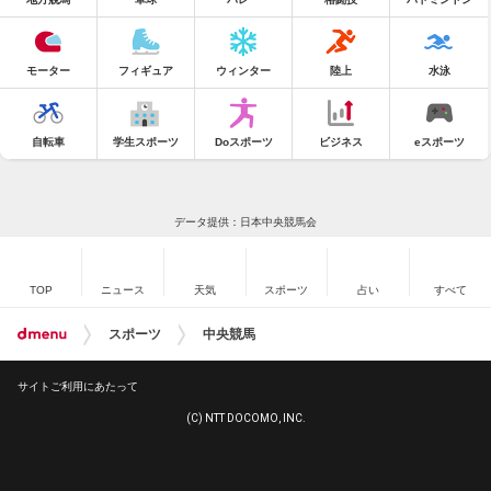
モーター
フィギュア
ウィンター
陸上
水泳
自転車
学生スポーツ
Doスポーツ
ビジネス
eスポーツ
データ提供：日本中央競馬会
TOP
ニュース
天気
スポーツ
占い
すべて
スポーツ
中央競馬
サイトご利用にあたって
(C) NTT DOCOMO, INC.