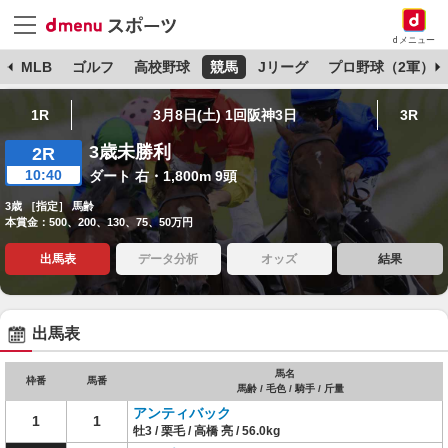
dメニュー
球
MLB
ゴルフ
高校野球
競馬
Jリーグ
プロ野球（2軍）
1R
3月8日(土) 1回阪神3日
3R
3歳未勝利
2R
10:40
ダート 右・1,800m 9頭
3歳 ［指定］ 馬齢
本賞金：500、200、130、75、50万円
出馬表
データ分析
オッズ
結果
出馬表
馬名
枠番
馬番
馬齢 / 毛色 / 騎手 / 斤量
アンティバック
1
1
牡3 / 栗毛 / 高橋 亮 / 56.0kg