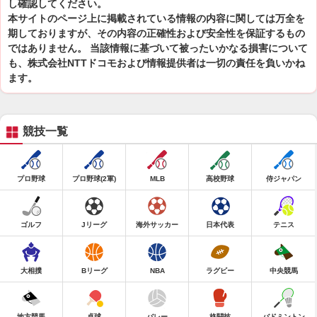
し確認してください。
本サイトのページ上に掲載されている情報の内容に関しては万全を
期しておりますが、その内容の正確性および安全性を保証するもの
ではありません。 当該情報に基づいて被ったいかなる損害について
も、株式会社NTTドコモおよび情報提供者は一切の責任を負いかね
ます。
競技一覧
プロ野球
プロ野球(2軍)
MLB
高校野球
侍ジャパン
ゴルフ
Jリーグ
海外サッカー
日本代表
テニス
大相撲
Bリーグ
NBA
ラグビー
中央競馬
地方競馬
卓球
バレー
格闘技
バドミントン