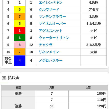
3
1
1
エイシンペキン
6馬身
4
5
6
クルワザード
アタマ
5
7
9
マンテンフラワー
3馬身
6
5
5
マイネルオーパー
1 1/4馬身
7
3
3
アグネスハット
クビ
8
6
8
ウォータートリトン
クビ
9
8
12
チャクラ
3 1/2馬身
10
7
10
リネンメイン
大差
競争
4
4
メジロハスラー
中止
払戻金
種類
馬番
金額
単勝
7
180円
7
110円
複勝
11
120円