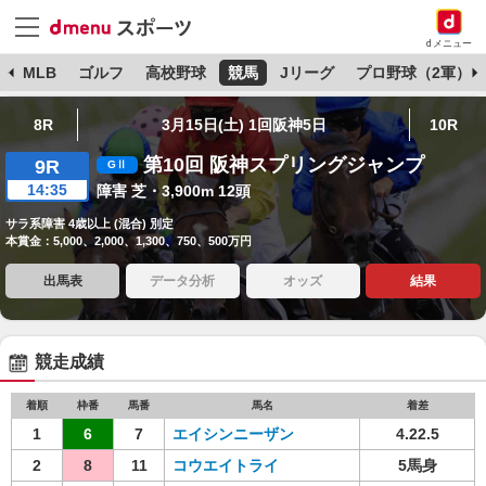
dメニュー
球
MLB
ゴルフ
高校野球
競馬
Jリーグ
プロ野球（2軍）
8R
3月15日(土) 1回阪神5日
10R
第10回 阪神スプリングジャンプ
9R
14:35
障害 芝・3,900m 12頭
サラ系障害 4歳以上 (混合) 別定
本賞金：5,000、2,000、1,300、750、500万円
出馬表
データ分析
オッズ
結果
競走成績
着順
枠番
馬番
馬名
着差
1
6
7
エイシンニーザン
4.22.5
2
8
11
コウエイトライ
5馬身