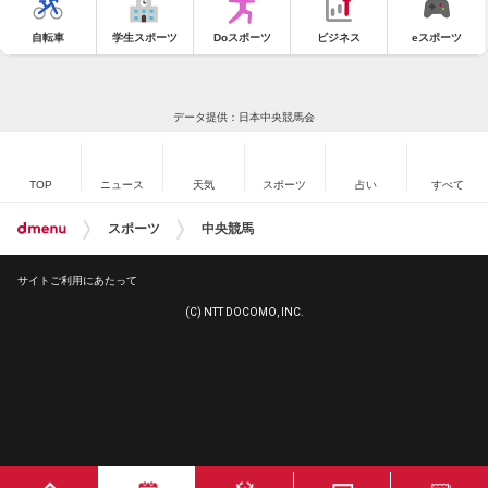
自転車
学生スポーツ
Doスポーツ
ビジネス
eスポーツ
データ提供：日本中央競馬会
TOP
ニュース
天気
スポーツ
占い
すべて
スポーツ
中央競馬
サイトご利用にあたって
(C) NTT DOCOMO, INC.