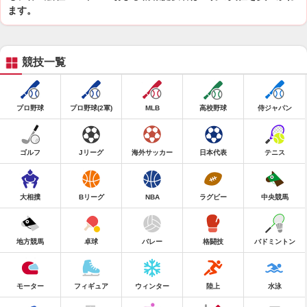
ます。
競技一覧
プロ野球
プロ野球(2軍)
MLB
高校野球
侍ジャパン
ゴルフ
Jリーグ
海外サッカー
日本代表
テニス
大相撲
Bリーグ
NBA
ラグビー
中央競馬
地方競馬
卓球
バレー
格闘技
バドミントン
モーター
フィギュア
ウィンター
陸上
水泳