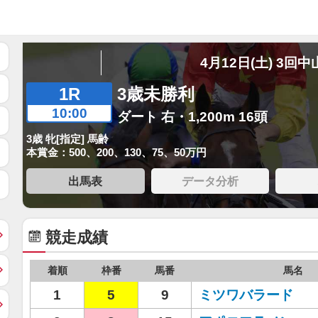
4月12日(土) 3回中
1R
3歳未勝利
10:00
ダート 右・1,200m 16頭
3歳 牝[指定] 馬齢
本賞金：500、200、130、75、50万円
出馬表
データ分析
競走成績
着順
枠番
馬番
馬名
1
5
9
ミツワバラード