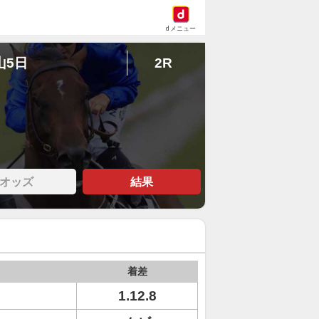
dメニュー
山5日
2R
オッズ
結果
着差
1.12.8