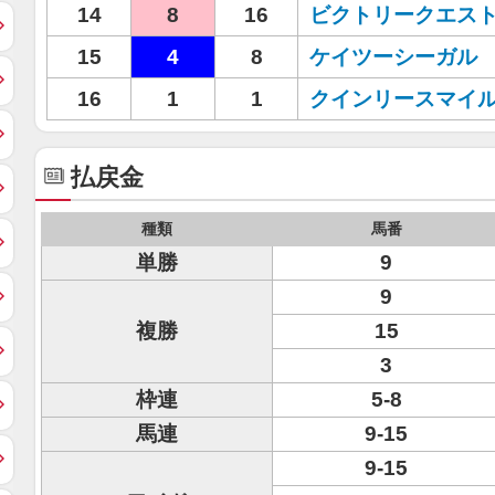
14
8
16
ビクトリークエス
15
4
8
ケイツーシーガル
16
1
1
クインリースマイ
払戻金
種類
馬番
単勝
9
9
複勝
15
3
枠連
5-8
馬連
9-15
9-15