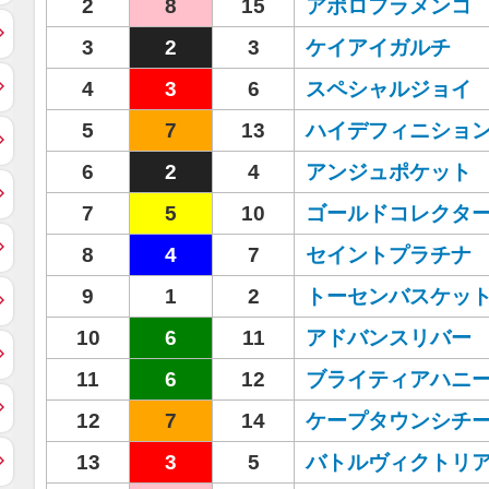
2
8
15
アポロフラメンコ
3
2
3
ケイアイガルチ
4
3
6
スペシャルジョイ
5
7
13
ハイデフィニショ
6
2
4
アンジュポケット
7
5
10
ゴールドコレクタ
8
4
7
セイントプラチナ
9
1
2
トーセンバスケッ
10
6
11
アドバンスリバー
11
6
12
ブライティアハニ
12
7
14
ケープタウンシチ
13
3
5
バトルヴィクトリ