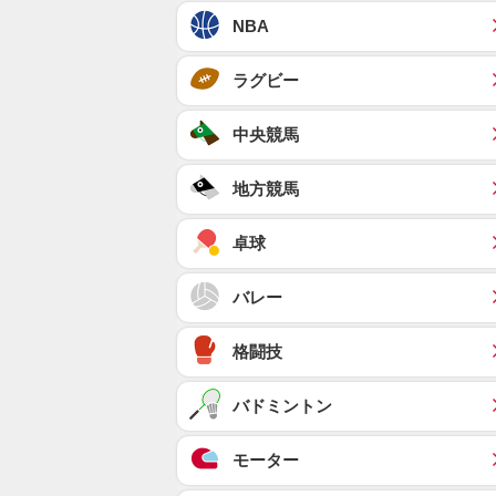
NBA
ラグビー
中央競馬
地方競馬
卓球
バレー
格闘技
バドミントン
モーター