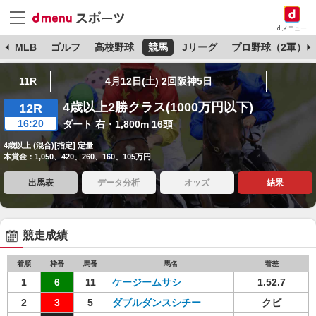
dメニュー
球
MLB
ゴルフ
高校野球
競馬
Jリーグ
プロ野球（2軍）
11R
4月12日(土) 2回阪神5日
4歳以上2勝クラス(1000万円以下)
12R
16:20
ダート 右・1,800m 16頭
4歳以上 (混合)[指定] 定量
本賞金：1,050、420、260、160、105万円
出馬表
データ分析
オッズ
結果
競走成績
着順
枠番
馬番
馬名
着差
1
6
11
ケージームサシ
1.52.7
2
3
5
ダブルダンスシチー
クビ