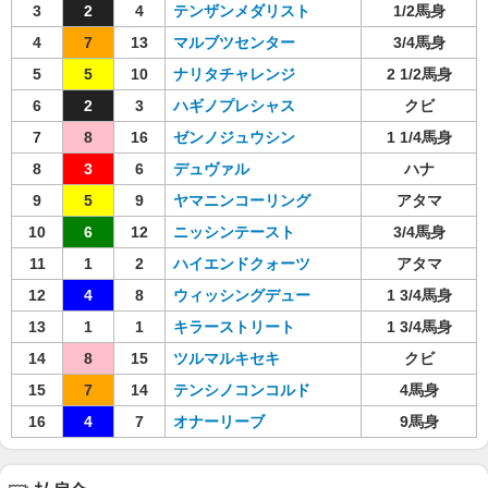
3
2
4
テンザンメダリスト
1/2馬身
4
7
13
マルブツセンター
3/4馬身
5
5
10
ナリタチャレンジ
2 1/2馬身
6
2
3
ハギノプレシャス
クビ
7
8
16
ゼンノジュウシン
1 1/4馬身
8
3
6
デュヴァル
ハナ
9
5
9
ヤマニンコーリング
アタマ
10
6
12
ニッシンテースト
3/4馬身
11
1
2
ハイエンドクォーツ
アタマ
12
4
8
ウィッシングデュー
1 3/4馬身
13
1
1
キラーストリート
1 3/4馬身
14
8
15
ツルマルキセキ
クビ
15
7
14
テンシノコンコルド
4馬身
16
4
7
オナーリーブ
9馬身