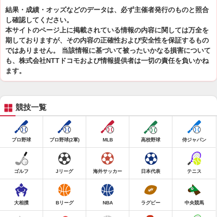
結果・成績・オッズなどのデータは、必ず主催者発行のものと照合
し確認してください。
本サイトのページ上に掲載されている情報の内容に関しては万全を
期しておりますが、その内容の正確性および安全性を保証するもの
ではありません。 当該情報に基づいて被ったいかなる損害について
も、株式会社NTTドコモおよび情報提供者は一切の責任を負いかね
ます。
競技一覧
プロ野球
プロ野球(2軍)
MLB
高校野球
侍ジャパン
ゴルフ
Jリーグ
海外サッカー
日本代表
テニス
大相撲
Bリーグ
NBA
ラグビー
中央競馬