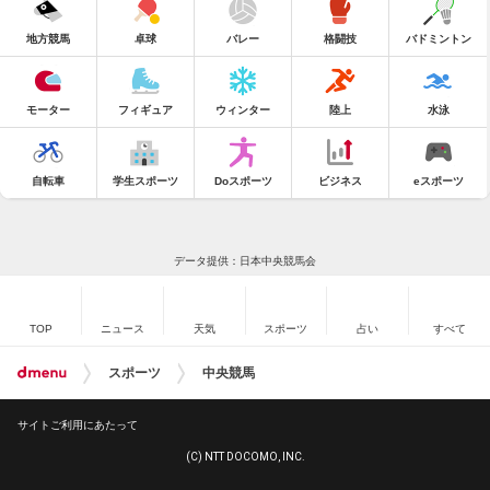
地方競馬
卓球
バレー
格闘技
バドミントン
モーター
フィギュア
ウィンター
陸上
水泳
自転車
学生スポーツ
Doスポーツ
ビジネス
eスポーツ
データ提供：日本中央競馬会
TOP
ニュース
天気
スポーツ
占い
すべて
スポーツ
中央競馬
サイトご利用にあたって
(C) NTT DOCOMO, INC.