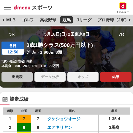
dメニュー
球
MLB
ゴルフ
高校野球
競馬
Jリーグ
プロ野球（2軍）
5R
5月18日(日) 2回東京8日
7R
3歳1勝クラス(500万円以下)
6R
12:50
芝 左・1,600m 8頭
3歳 (混合)[指定] 馬齢
本賞金：700、280、180、110、70万円
出馬表
データ分析
オッズ
結果
競走成績
着順
枠番
馬番
馬名
着差
1
7
7
タケショウオージ
1.35.4
2
6
6
エアキリヤン
3馬身