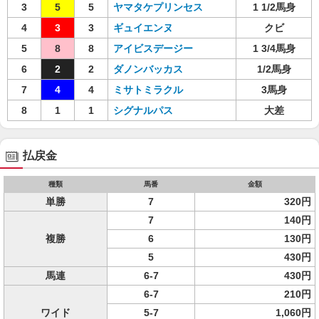
3
5
5
ヤマタケプリンセス
1 1/2馬身
4
3
3
ギュイエンヌ
クビ
5
8
8
アイビスデージー
1 3/4馬身
6
2
2
ダノンバッカス
1/2馬身
7
4
4
ミサトミラクル
3馬身
8
1
1
シグナルパス
大差
払戻金
種類
馬番
金額
単勝
7
320円
7
140円
複勝
6
130円
5
430円
馬連
6-7
430円
6-7
210円
ワイド
5-7
1,060円