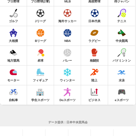
プロ野球
プロ野球(2軍)
MLB
高校野球
侍ジャパン
ゴルフ
Jリーグ
海外サッカー
日本代表
テニス
大相撲
Bリーグ
NBA
ラグビー
中央競馬
地方競馬
卓球
バレー
格闘技
バドミントン
モーター
フィギュア
ウィンター
陸上
水泳
自転車
学生スポーツ
Doスポーツ
ビジネス
eスポーツ
データ提供：日本中央競馬会