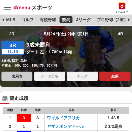
dメニュー
球
MLB
ゴルフ
高校野球
競馬
Jリーグ
プロ野球（2軍）
2R
5月24日(土) 2回中京1日
4R
3歳未勝利
3R
11:10
ダート 左・1,700m 16頭
3歳 牝[指定] 馬齢
本賞金：500、200、130、75、50万円
出馬表
データ分析
オッズ
結果
競走成績
着順
枠番
馬番
馬名
着差
1
3
6
ワイルドアフリカ
1.46.5
2
1
1
ヤマノボンディール
2 1/2馬身