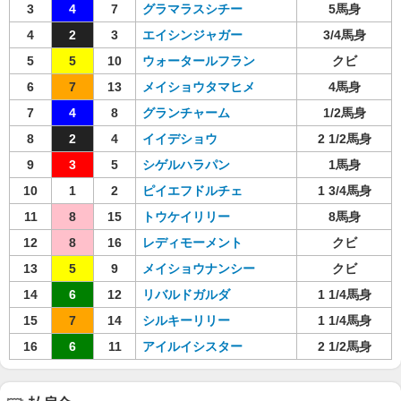
3
4
7
グラマラスシチー
5馬身
4
2
3
エイシンジャガー
3/4馬身
5
5
10
ウォータールフラン
クビ
6
7
13
メイショウタマヒメ
4馬身
7
4
8
グランチャーム
1/2馬身
8
2
4
イイデショウ
2 1/2馬身
9
3
5
シゲルハラパン
1馬身
10
1
2
ピイエフドルチェ
1 3/4馬身
11
8
15
トウケイリリー
8馬身
12
8
16
レディモーメント
クビ
13
5
9
メイショウナンシー
クビ
14
6
12
リバルドガルダ
1 1/4馬身
15
7
14
シルキーリリー
1 1/4馬身
16
6
11
アイルイシスター
2 1/2馬身