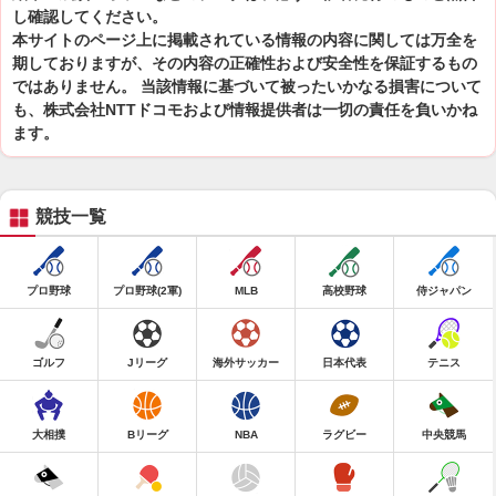
し確認してください。
本サイトのページ上に掲載されている情報の内容に関しては万全を
期しておりますが、その内容の正確性および安全性を保証するもの
ではありません。 当該情報に基づいて被ったいかなる損害について
も、株式会社NTTドコモおよび情報提供者は一切の責任を負いかね
ます。
競技一覧
プロ野球
プロ野球(2軍)
MLB
高校野球
侍ジャパン
ゴルフ
Jリーグ
海外サッカー
日本代表
テニス
大相撲
Bリーグ
NBA
ラグビー
中央競馬