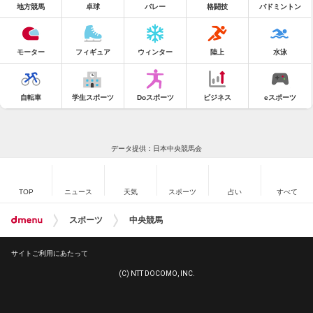
地方競馬
卓球
バレー
格闘技
バドミントン
モーター
フィギュア
ウィンター
陸上
水泳
自転車
学生スポーツ
Doスポーツ
ビジネス
eスポーツ
データ提供：日本中央競馬会
TOP
ニュース
天気
スポーツ
占い
すべて
スポーツ
中央競馬
サイトご利用にあたって
(C) NTT DOCOMO, INC.