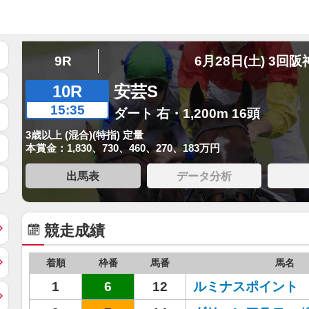
9R
6月28日(土) 3回阪
10R
安芸S
15:35
ダート 右・1,200m 16頭
3歳以上 (混合)(特指) 定量
本賞金：1,830、730、460、270、183万円
出馬表
データ分析
競走成績
着順
枠番
馬番
馬名
1
6
12
ルミナスポイント