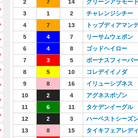
2
7
14
グリーンアラモー
3
1
2
チャレンジシチー
4
7
13
トップディアマン
5
4
7
リーサムウェポン
6
4
8
ゴッドヘイロー
7
3
5
ボーナスフィーバ
8
5
10
コレデイイノダ
9
8
16
イリューシブネス
10
2
4
アグネスボゾン
11
6
11
タケデンイーグル
12
2
3
ハーベストシーズ
13
8
15
タイキフェアレデ