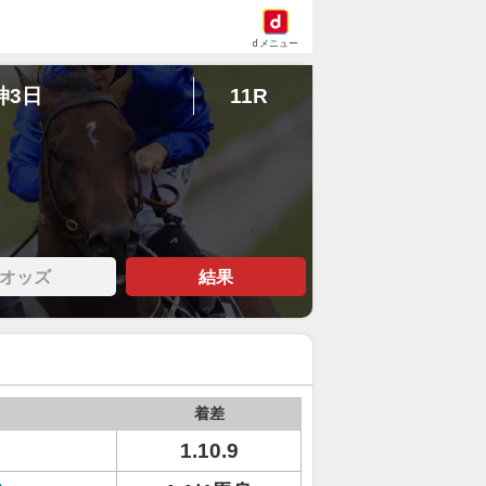
dメニュー
神3日
11R
オッズ
結果
着差
1.10.9