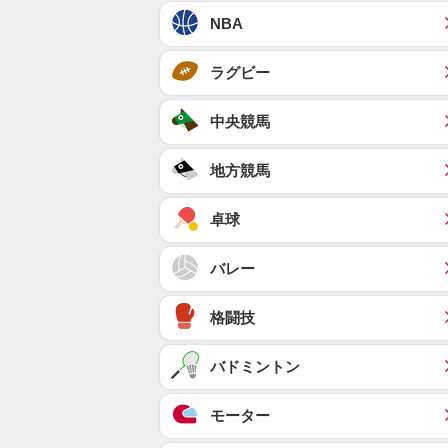
NBA
ラグビー
中央競馬
地方競馬
卓球
バレー
格闘技
バドミントン
モーター