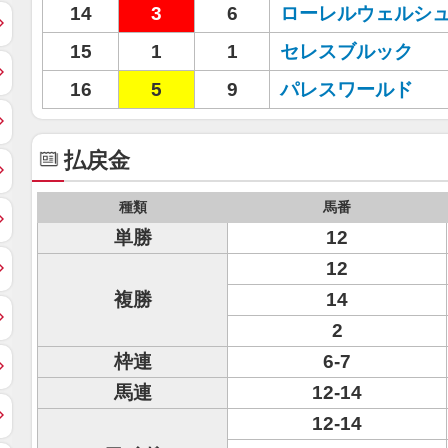
14
3
6
ローレルウェルシ
15
1
1
セレスブルック
16
5
9
パレスワールド
払戻金
種類
馬番
単勝
12
12
複勝
14
2
枠連
6-7
馬連
12-14
12-14