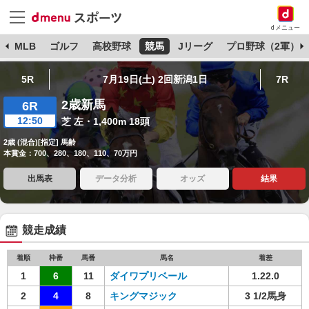
dメニュー
球
MLB
ゴルフ
高校野球
競馬
Jリーグ
プロ野球（2軍）
5R
7月19日(土) 2回新潟1日
7R
2歳新馬
6R
12:50
芝 左・1,400m 18頭
2歳 (混合)[指定] 馬齢
本賞金：700、280、180、110、70万円
出馬表
データ分析
オッズ
結果
競走成績
着順
枠番
馬番
馬名
着差
1
6
11
ダイワプリベール
1.22.0
2
4
8
キングマジック
3 1/2馬身