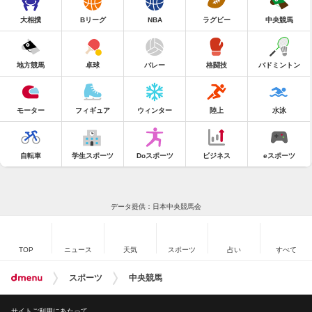
大相撲
Bリーグ
NBA
ラグビー
中央競馬
地方競馬
卓球
バレー
格闘技
バドミントン
モーター
フィギュア
ウィンター
陸上
水泳
自転車
学生スポーツ
Doスポーツ
ビジネス
eスポーツ
データ提供：日本中央競馬会
TOP
ニュース
天気
スポーツ
占い
すべて
スポーツ
中央競馬
サイトご利用にあたって