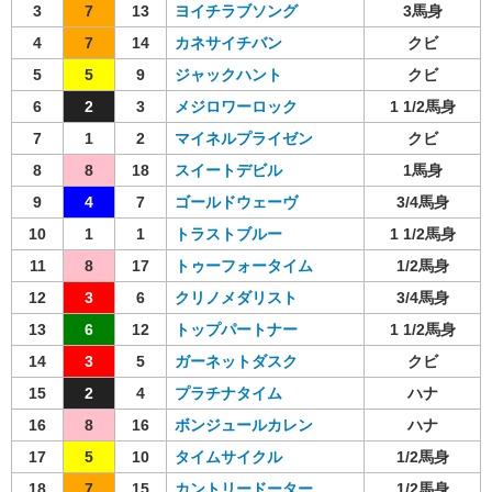
3
7
13
ヨイチラブソング
3馬身
4
7
14
カネサイチバン
クビ
5
5
9
ジャックハント
クビ
6
2
3
メジロワーロック
1 1/2馬身
7
1
2
マイネルプライゼン
クビ
8
8
18
スイートデビル
1馬身
9
4
7
ゴールドウェーヴ
3/4馬身
10
1
1
トラストブルー
1 1/2馬身
11
8
17
トゥーフォータイム
1/2馬身
12
3
6
クリノメダリスト
3/4馬身
13
6
12
トップパートナー
1 1/2馬身
14
3
5
ガーネットダスク
クビ
15
2
4
プラチナタイム
ハナ
16
8
16
ボンジュールカレン
ハナ
17
5
10
タイムサイクル
1/2馬身
18
7
15
カントリードーター
1/2馬身