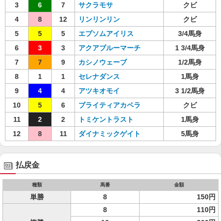
3
6
7
サクラモサ
クビ
4
8
12
リンリンリン
クビ
5
5
5
エプソムアイリス
3/4馬身
6
3
3
アクアブルーマーチ
1 3/4馬身
7
7
9
カシノウェーブ
1/2馬身
8
1
1
セレナダンス
1馬身
9
4
4
アツキオモイ
3 1/2馬身
10
5
6
ブライティアカペラ
クビ
11
2
2
トミケントラスト
1馬身
12
8
11
ダイナミックゲイト
5馬身
払戻金
種類
馬番
金額
単勝
8
150円
8
110円