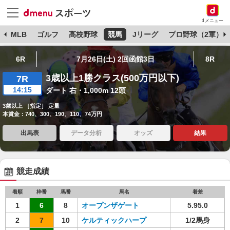
dメニュー
球
MLB
ゴルフ
高校野球
競馬
Jリーグ
プロ野球（2軍）
6R
7月26日(土) 2回函館3日
8R
3歳以上1勝クラス(500万円以下)
7R
14:15
ダート 右・1,000m 12頭
3歳以上 ［指定］ 定量
本賞金：740、300、190、110、74万円
出馬表
データ分析
オッズ
結果
競走成績
着順
枠番
馬番
馬名
着差
1
6
8
オープンザゲート
5.95.0
2
7
10
ケルティックハープ
1/2馬身