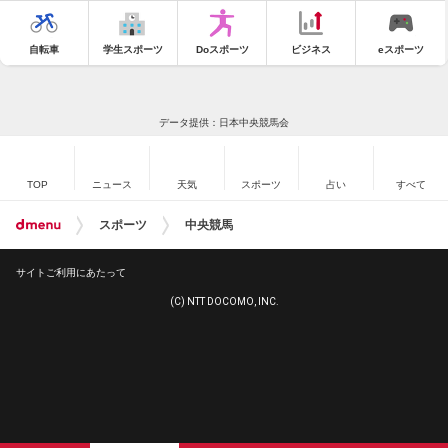
自転車
学生スポーツ
Doスポーツ
ビジネス
eスポーツ
データ提供：日本中央競馬会
TOP
ニュース
天気
スポーツ
占い
すべて
スポーツ
中央競馬
サイトご利用にあたって
(C) NTT DOCOMO, INC.