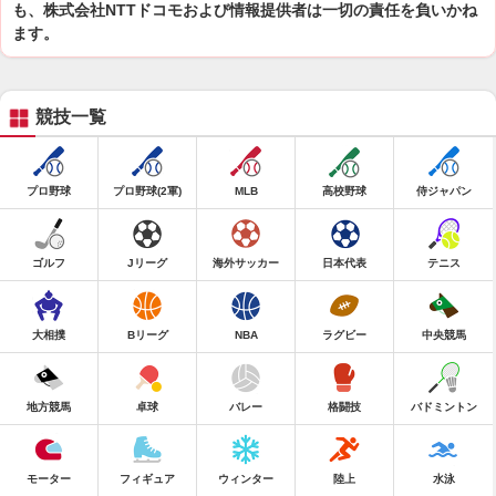
も、株式会社NTTドコモおよび情報提供者は一切の責任を負いかね
ます。
競技一覧
プロ野球
プロ野球(2軍)
MLB
高校野球
侍ジャパン
ゴルフ
Jリーグ
海外サッカー
日本代表
テニス
大相撲
Bリーグ
NBA
ラグビー
中央競馬
地方競馬
卓球
バレー
格闘技
バドミントン
モーター
フィギュア
ウィンター
陸上
水泳