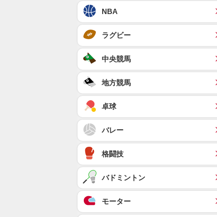
NBA
ラグビー
中央競馬
地方競馬
卓球
バレー
格闘技
バドミントン
モーター