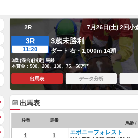
2R
7月26日(土) 2回小
3R
3歳未勝利
11:20
ダート 右・1,000m 14頭
3歳 (混合)[指定] 馬齢
本賞金：500、200、130、75、50万円
出馬表
データ分析
出馬表
枠番
馬番
馬齢 /
エボニーフォレスト
1
1