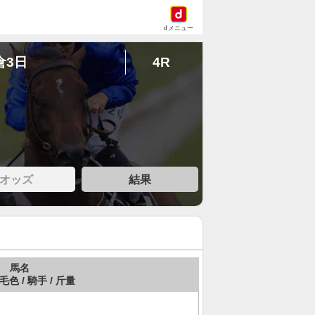
dメニュー
倉3日
4R
オッズ
結果
馬名
 毛色 / 騎手 / 斤量