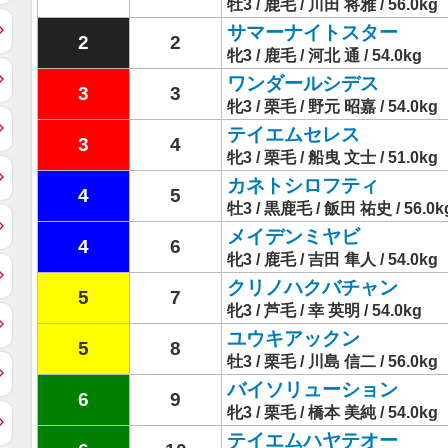
牡3 / 鹿毛 / 川田 将雅 / 56.0kg
サマーナイトスター
2
2
牝3 / 鹿毛 / 河北 通 / 54.0kg
ワンダールシデス
3
3
牝3 / 栗毛 / 野元 昭嘉 / 54.0kg
テイエムセレス
3
4
牝3 / 栗毛 / 船曳 文士 / 51.0kg
カネトシロフティ
4
5
牡3 / 黒鹿毛 / 飯田 祐史 / 56.0k
メイデンミヤビ
4
6
牝3 / 鹿毛 / 吉田 隼人 / 54.0kg
クリノハクバチャン
5
7
牝3 / 芦毛 / 幸 英明 / 54.0kg
ユウキアックン
5
8
牡3 / 栗毛 / 川島 信二 / 56.0kg
バイソリューション
6
9
牝3 / 栗毛 / 橋本 美純 / 54.0kg
テイエムハヤテオー