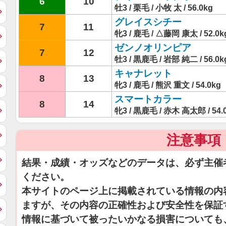
6
10
牡3 / 栗毛 / 小牧 太 / 56.0kg
グレイスシチー
7
11
牝3 / 鹿毛 / △藤岡 康太 / 52.0k
ゼンノオリンピア
7
12
牡3 / 黒鹿毛 / 岩部 純二 / 56.0k
キャナレット
8
13
牝3 / 鹿毛 / 熊沢 重文 / 54.0kg
スマートカラー
8
14
牝3 / 黒鹿毛 / 赤木 高太郎 / 54.
注意事項
結果・成績・オッズなどのデータは、必ず主催
ください。
本サイトのページ上に掲載されている情報の内
ますが、その内容の正確性および安全性を保証
情報に基づいて被ったいかなる損害についても