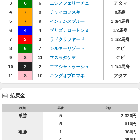
3
6
6
ニシノフェリーチェ
アタマ
4
7
8
チャイコフスキー
6馬身
5
7
9
インテンスブルー
1 3/4馬身
6
4
4
ブリズデロートンヌ
1/2馬身
7
3
3
ラドクリフヤード
1 1/2馬身
8
6
7
シルキーリゾート
クビ
9
8
11
マスラタケヲ
クビ
10
2
2
エアシャトゥーシュ
1 1/4馬身
11
8
10
キングオブロマネ
アタマ
払戻金
種類
馬番
金額
単勝
5
2,320円
5
610円
複勝
1
380円