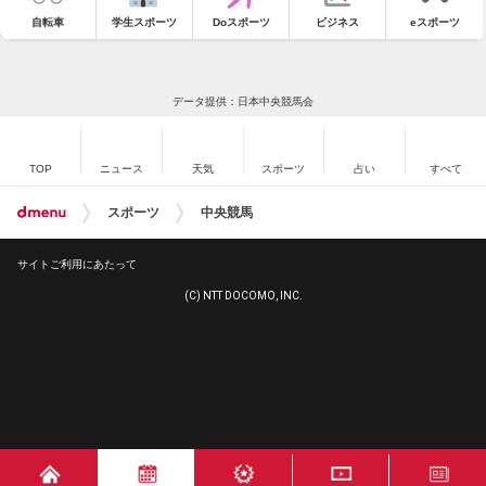
自転車
学生スポーツ
Doスポーツ
ビジネス
eスポーツ
データ提供：日本中央競馬会
TOP
ニュース
天気
スポーツ
占い
すべて
スポーツ
中央競馬
サイトご利用にあたって
(C) NTT DOCOMO, INC.