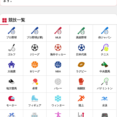
ます。
競技一覧
プロ野球
プロ野球(2軍)
MLB
高校野球
侍ジャパン
ゴルフ
Jリーグ
海外サッカー
日本代表
テニス
大相撲
Bリーグ
NBA
ラグビー
中央競馬
地方競馬
卓球
バレー
格闘技
バドミントン
モーター
フィギュア
ウィンター
陸上
水泳