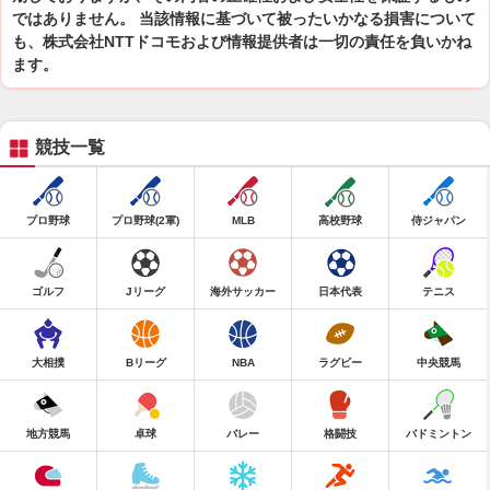
ではありません。 当該情報に基づいて被ったいかなる損害について
も、株式会社NTTドコモおよび情報提供者は一切の責任を負いかね
ます。
競技一覧
プロ野球
プロ野球(2軍)
MLB
高校野球
侍ジャパン
ゴルフ
Jリーグ
海外サッカー
日本代表
テニス
大相撲
Bリーグ
NBA
ラグビー
中央競馬
地方競馬
卓球
バレー
格闘技
バドミントン