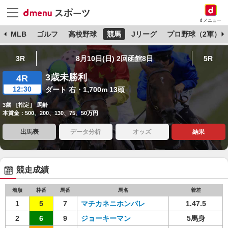
dメニュー
球
MLB
ゴルフ
高校野球
競馬
Jリーグ
プロ野球（2軍）
3R
8月10日(日) 2回函館8日
5R
3歳未勝利
4R
12:30
ダート 右・1,700m 13頭
3歳 ［指定］ 馬齢
本賞金：500、200、130、75、50万円
出馬表
データ分析
オッズ
結果
競走成績
着順
枠番
馬番
馬名
着差
1
5
7
マチカネニホンバレ
1.47.5
2
6
9
ジョーキーマン
5馬身