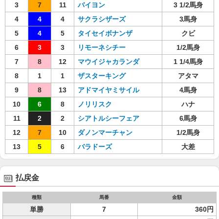
3
7
11
バイヨン
3 1/2馬身
4
4
4
サクラシザーズ
3馬身
5
4
5
タイセイボナンザ
クビ
6
3
3
リモーネシチー
1/2馬身
7
8
12
マウイジャカランダ
1 1/4馬身
8
1
1
ザスターキング
アタマ
9
8
13
アドマイヤミサイル
4馬身
10
6
8
ノリリスク
ハナ
11
2
2
シアトルシーフェア
6馬身
12
7
10
ダノンマーチャン
1/2馬身
13
5
6
バラドーズ
大差
払戻金
種類
馬番
金額
単勝
7
360円