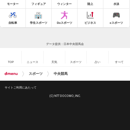
モーター
フィギュア
ウィンター
陸上
水泳
自転車
学生スポーツ
Doスポーツ
ビジネス
eスポーツ
データ提供：日本中央競馬会
TOP
ニュース
天気
スポーツ
占い
すべて
スポーツ
中央競馬
サイトご利用にあたって
(C) NTT DOCOMO, INC.