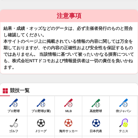
注意事項
結果・成績・オッズなどのデータは、必ず主催者発行のものと照合
し確認してください。
本サイトのページ上に掲載されている情報の内容に関しては万全を
期しておりますが、その内容の正確性および安全性を保証するもの
ではありません。 当該情報に基づいて被ったいかなる損害について
も、株式会社NTTドコモおよび情報提供者は一切の責任を負いかね
ます。
競技一覧
プロ野球
プロ野球(2軍)
MLB
高校野球
侍ジャパン
ゴルフ
Jリーグ
海外サッカー
日本代表
テニス