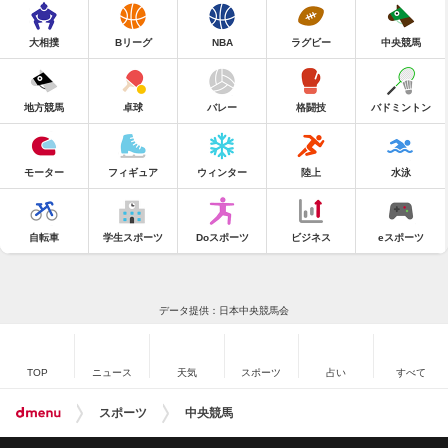
大相撲
Bリーグ
NBA
ラグビー
中央競馬
地方競馬
卓球
バレー
格闘技
バドミントン
モーター
フィギュア
ウィンター
陸上
水泳
自転車
学生スポーツ
Doスポーツ
ビジネス
eスポーツ
データ提供：日本中央競馬会
TOP
ニュース
天気
スポーツ
占い
すべて
スポーツ
中央競馬