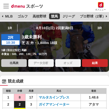
dメニュー
球
MLB
ゴルフ
高校野球
競馬
Jリーグ
プロ野球（2軍）
1R
8月10日(日) 2回新潟8日
3R
3歳未勝利
2R
10:30
芝 左 外・1,800m 18頭
3歳 (混合)[指定] 馬齢
本賞金：500、200、130、75、50万円
出馬表
データ分析
オッズ
結果
競走成績
着順
枠番
馬番
馬名
着差
1
8
17
マルタカインプレス
1.48.6
2
2
3
ガイアマンイーター
アタマ