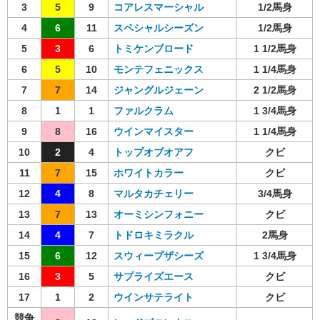
3
5
9
コアレスマーシャル
1/2馬身
4
6
11
スペシャルシーズン
1/2馬身
5
3
6
トミケンブロード
1 1/2馬身
6
5
10
モンテフェニックス
1 1/4馬身
7
7
14
ジャングルジェーン
2 1/2馬身
8
1
1
ファルクラム
1 3/4馬身
9
8
16
ウインマイスター
1 1/4馬身
10
2
4
トップオブオアフ
クビ
11
7
15
ホワイトカラー
クビ
12
4
8
マルタカチェリー
3/4馬身
13
7
13
オーミシンフォニー
クビ
14
4
7
トドロキミラクル
2馬身
15
6
12
スウィープザシーズ
1 3/4馬身
16
3
5
サプライズエース
クビ
17
1
2
ウインサテライト
クビ
競争