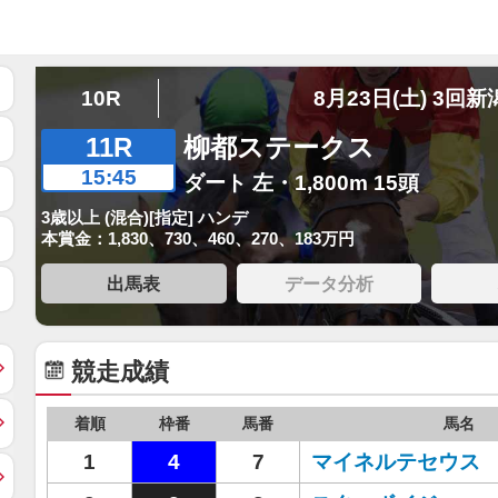
10R
8月23日(土) 3回新
11R
柳都ステークス
15:45
ダート 左・1,800m 15頭
3歳以上 (混合)[指定] ハンデ
本賞金：1,830、730、460、270、183万円
出馬表
データ分析
競走成績
着順
枠番
馬番
馬名
1
4
7
マイネルテセウス