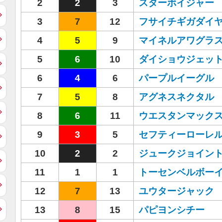
2
2
3
スターボイジャー
3
7
12
フサイチギガダイ
4
5
9
マイネルアワグラ
5
6
10
ダイショウジェッ
6
4
6
パープルイーグル
7
5
8
アグネスネクタル
8
6
11
ウエスタンマック
9
3
5
セフティーローレ
10
2
2
ジュークジョイン
11
1
1
トーセンベルボー
12
7
13
ユウタージャック
13
8
15
パピヨンシチー