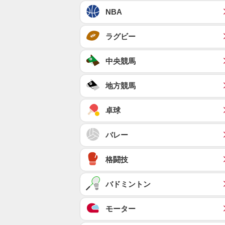
NBA
ラグビー
中央競馬
地方競馬
卓球
バレー
格闘技
バドミントン
モーター