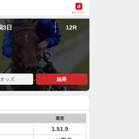
dメニュー
潟3日
12R
オッズ
結果
着差
1.51.9