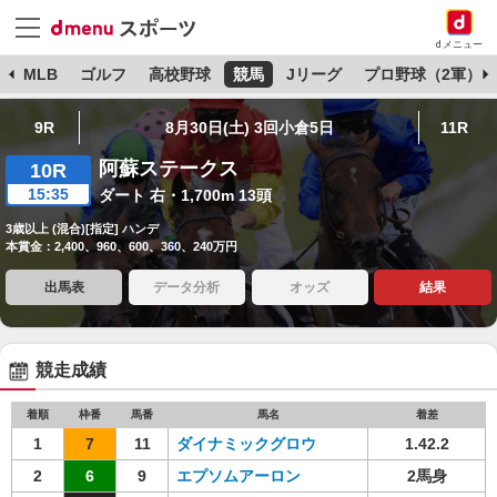
dメニュー
球
MLB
ゴルフ
高校野球
競馬
Jリーグ
プロ野球（2軍）
9R
8月30日(土) 3回小倉5日
11R
阿蘇ステークス
10R
15:35
ダート 右・1,700m 13頭
3歳以上 (混合)[指定] ハンデ
本賞金：2,400、960、600、360、240万円
出馬表
データ分析
オッズ
結果
競走成績
着順
枠番
馬番
馬名
着差
1
7
11
ダイナミックグロウ
1.42.2
2
6
9
エプソムアーロン
2馬身