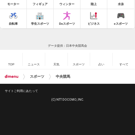
モーター
フィギュア
ウィンター
陸上
水泳
自転車
学生スポーツ
Doスポーツ
ビジネス
eスポーツ
データ提供：日本中央競馬会
TOP
ニュース
天気
スポーツ
占い
すべて
スポーツ
中央競馬
サイトご利用にあたって
(C) NTT DOCOMO, INC.