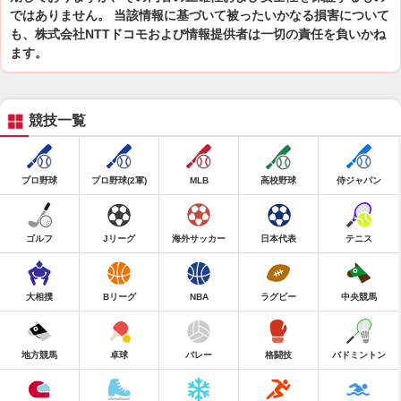
ではありません。 当該情報に基づいて被ったいかなる損害について
も、株式会社NTTドコモおよび情報提供者は一切の責任を負いかね
ます。
競技一覧
プロ野球
プロ野球(2軍)
MLB
高校野球
侍ジャパン
ゴルフ
Jリーグ
海外サッカー
日本代表
テニス
大相撲
Bリーグ
NBA
ラグビー
中央競馬
地方競馬
卓球
バレー
格闘技
バドミントン