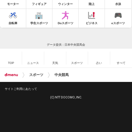
モーター
フィギュア
ウィンター
陸上
水泳
自転車
学生スポーツ
Doスポーツ
ビジネス
eスポーツ
データ提供：日本中央競馬会
TOP
ニュース
天気
スポーツ
占い
すべて
スポーツ
中央競馬
サイトご利用にあたって
(C) NTT DOCOMO, INC.