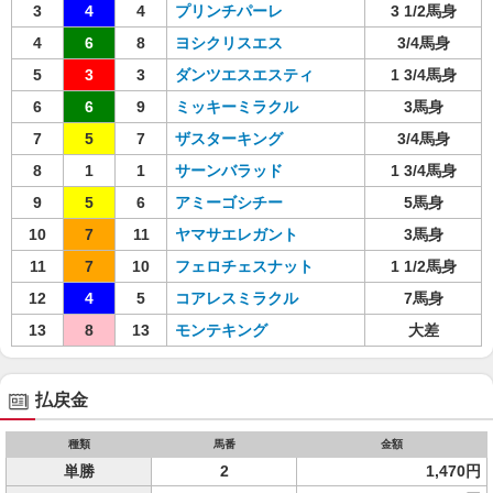
3
4
4
プリンチパーレ
3 1/2馬身
4
6
8
ヨシクリスエス
3/4馬身
5
3
3
ダンツエスエスティ
1 3/4馬身
6
6
9
ミッキーミラクル
3馬身
7
5
7
ザスターキング
3/4馬身
8
1
1
サーンバラッド
1 3/4馬身
9
5
6
アミーゴシチー
5馬身
10
7
11
ヤマサエレガント
3馬身
11
7
10
フェロチェスナット
1 1/2馬身
12
4
5
コアレスミラクル
7馬身
13
8
13
モンテキング
大差
払戻金
種類
馬番
金額
単勝
2
1,470円