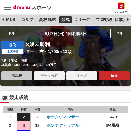
dメニュー
球
MLB
ゴルフ
高校野球
競馬
Jリーグ
プロ野球（2軍）
5R
9月7日(日) 1回札幌8日
7R
3歳未勝利
6R
13:40
ダート 右・1,700m 13頭
3歳 ［指定］ 馬齢
本賞金：500、200、130、75、50万円
出馬表
データ分析
オッズ
結果
競走成績
着順
枠番
馬番
馬名
着差
1
2
2
ホークウィンザー
1.47.8
2
8
12
ポンテディリアルト
3/4馬身