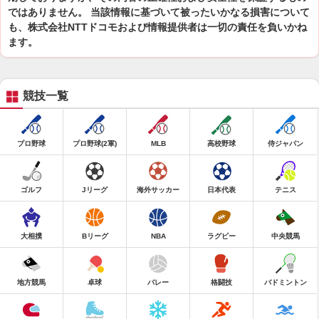
ではありません。 当該情報に基づいて被ったいかなる損害について
も、株式会社NTTドコモおよび情報提供者は一切の責任を負いかね
ます。
競技一覧
プロ野球
プロ野球(2軍)
MLB
高校野球
侍ジャパン
ゴルフ
Jリーグ
海外サッカー
日本代表
テニス
大相撲
Bリーグ
NBA
ラグビー
中央競馬
地方競馬
卓球
バレー
格闘技
バドミントン