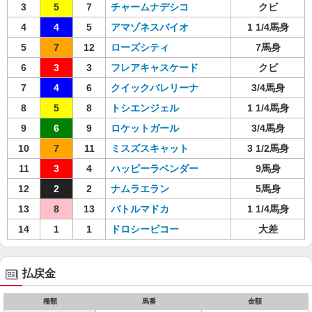
3
5
7
チャームナデシコ
クビ
4
4
5
アマゾネスバイオ
1 1/4馬身
5
7
12
ローズシティ
7馬身
6
3
3
フレアキャスケード
クビ
7
4
6
クイックバレリーナ
3/4馬身
8
5
8
トシエンジェル
1 1/4馬身
9
6
9
ロケットガール
3/4馬身
10
7
11
ミスズスキャット
3 1/2馬身
11
3
4
ハッピーラベンダー
9馬身
12
2
2
ナムラエラン
5馬身
13
8
13
バトルマドカ
1 1/4馬身
14
1
1
ドロシービコー
大差
払戻金
種類
馬番
金額