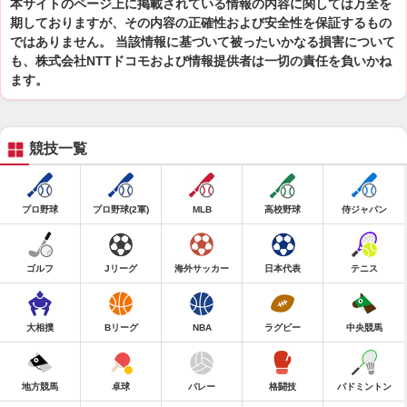
本サイトのページ上に掲載されている情報の内容に関しては万全を
期しておりますが、その内容の正確性および安全性を保証するもの
ではありません。 当該情報に基づいて被ったいかなる損害について
も、株式会社NTTドコモおよび情報提供者は一切の責任を負いかね
ます。
競技一覧
プロ野球
プロ野球(2軍)
MLB
高校野球
侍ジャパン
ゴルフ
Jリーグ
海外サッカー
日本代表
テニス
大相撲
Bリーグ
NBA
ラグビー
中央競馬
地方競馬
卓球
バレー
格闘技
バドミントン