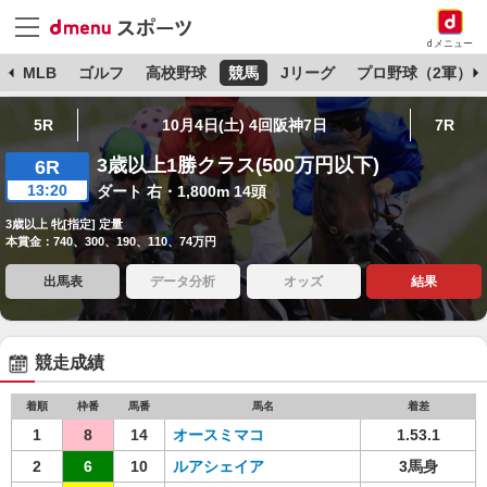
dメニュー
球
MLB
ゴルフ
高校野球
競馬
Jリーグ
プロ野球（2軍）
5R
10月4日(土) 4回阪神7日
7R
3歳以上1勝クラス(500万円以下)
6R
13:20
ダート 右・1,800m 14頭
3歳以上 牝[指定] 定量
本賞金：740、300、190、110、74万円
出馬表
データ分析
オッズ
結果
競走成績
着順
枠番
馬番
馬名
着差
1
8
14
オースミマコ
1.53.1
2
6
10
ルアシェイア
3馬身