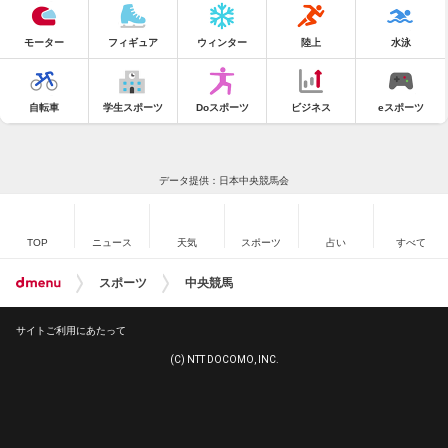
モーター
フィギュア
ウィンター
陸上
水泳
自転車
学生スポーツ
Doスポーツ
ビジネス
eスポーツ
データ提供：日本中央競馬会
TOP
ニュース
天気
スポーツ
占い
すべて
スポーツ
中央競馬
サイトご利用にあたって
(C) NTT DOCOMO, INC.