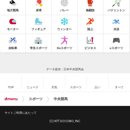
地方競馬
卓球
バレー
格闘技
バドミントン
モーター
フィギュア
ウィンター
陸上
水泳
自転車
学生スポーツ
Doスポーツ
ビジネス
eスポーツ
データ提供：日本中央競馬会
TOP
ニュース
天気
スポーツ
占い
すべて
スポーツ
中央競馬
サイトご利用にあたって
(C) NTT DOCOMO, INC.