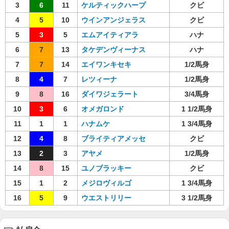
3
6
11
ケルティックハープ
クビ
4
5
10
ウインアンジェラス
クビ
5
3
5
エムアイティアラ
ハナ
6
7
13
タケデンヴィーナス
ハナ
7
7
14
エイワンキセキ
1/2馬身
8
4
7
レツィーナ
1/2馬身
9
8
16
ダイワジェラート
3/4馬身
10
3
6
オメガロンド
1 1/2馬身
11
1
1
ハナムケ
1 3/4馬身
12
4
8
ブライティアメッセ
クビ
13
2
3
アヤメ
1/2馬身
14
8
15
ユノブラッキー
クビ
15
1
2
メジロヴィルゴ
1 3/4馬身
16
5
9
ウエストリリー
3 1/2馬身