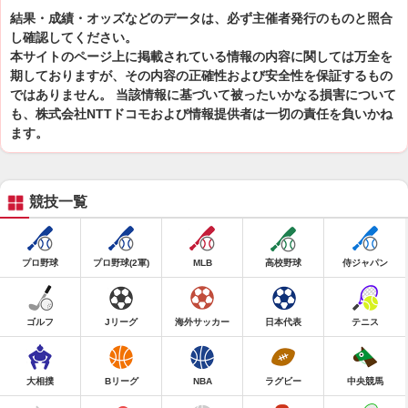
結果・成績・オッズなどのデータは、必ず主催者発行のものと照合
し確認してください。
本サイトのページ上に掲載されている情報の内容に関しては万全を
期しておりますが、その内容の正確性および安全性を保証するもの
ではありません。 当該情報に基づいて被ったいかなる損害について
も、株式会社NTTドコモおよび情報提供者は一切の責任を負いかね
ます。
競技一覧
プロ野球
プロ野球(2軍)
MLB
高校野球
侍ジャパン
ゴルフ
Jリーグ
海外サッカー
日本代表
テニス
大相撲
Bリーグ
NBA
ラグビー
中央競馬