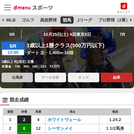
dメニュー
球
MLB
ゴルフ
高校野球
競馬
Jリーグ
プロ野球（2軍）
5R
10月25日(土) 4回東京5日
7R
3歳以上1勝クラス(500万円以下)
6R
13:00
ダート 左・1,400m 16頭
3歳以上 牝[指定] 定量
本賞金：740、300、190、110、74万円
出馬表
データ分析
オッズ
結果
競走成績
着順
枠番
馬番
馬名
着差
1
2
4
ホワイトヴェール
1.24.2
2
6
12
シーサンメイ
1 1/2馬身