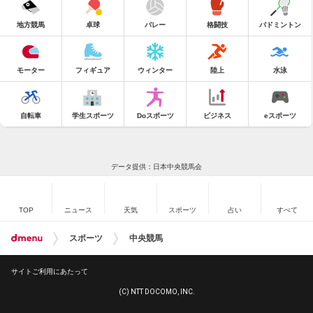
地方競馬
卓球
バレー
格闘技
バドミントン
モーター
フィギュア
ウィンター
陸上
水泳
自転車
学生スポーツ
Doスポーツ
ビジネス
eスポーツ
データ提供：日本中央競馬会
TOP
ニュース
天気
スポーツ
占い
すべて
スポーツ
中央競馬
サイトご利用にあたって
(C) NTT DOCOMO, INC.