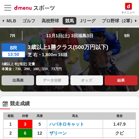
dメニュー
球
MLB
ゴルフ
高校野球
競馬
Jリーグ
プロ野球（2軍）
7R
11月1日(土) 3回福島3日
9R
3歳以上1勝クラス(500万円以下)
8R
13:50
芝 右・1,800m 16頭
3歳以上 牝[指定] 定量
本賞金：730、290、180、110、73万円
出馬表
データ分析
オッズ
結果
競走成績
着順
枠番
馬番
馬名
着差
1
3
5
ハバネロキャット
1.47.9
2
6
12
ザリーン
クビ