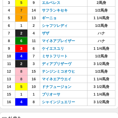
3
5
9
エルベレス
2馬身
4
7
14
サフランキセキ
1/2馬身
5
7
13
ギーニョ
1 1/4馬身
6
1
2
シャフツレディ
1/2馬身
7
2
4
ザザ
ハナ
8
6
11
マイネアプレイザー
ハナ
9
3
6
ケイエスユリ
1 1/4馬身
10
4
7
ミサトフリート
1/2馬身
11
2
3
ディアプリザーヴ
3 1/2馬身
12
8
15
テンジンミコオウヒ
1/2馬身
13
8
16
マイネエアウエイ
1 1/4馬身
14
5
10
ドナフュージョン
3 1/2馬身
15
1
1
ブリオーサ
1 1/4馬身
16
4
8
シャインジュエリー
3 1/2馬身