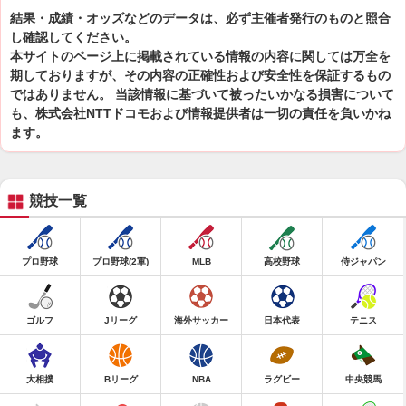
結果・成績・オッズなどのデータは、必ず主催者発行のものと照合
し確認してください。
本サイトのページ上に掲載されている情報の内容に関しては万全を
期しておりますが、その内容の正確性および安全性を保証するもの
ではありません。 当該情報に基づいて被ったいかなる損害について
も、株式会社NTTドコモおよび情報提供者は一切の責任を負いかね
ます。
競技一覧
プロ野球
プロ野球(2軍)
MLB
高校野球
侍ジャパン
ゴルフ
Jリーグ
海外サッカー
日本代表
テニス
大相撲
Bリーグ
NBA
ラグビー
中央競馬