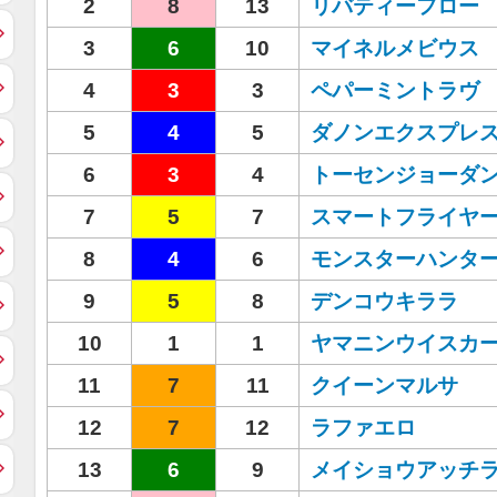
2
8
13
リバティーフロー
3
6
10
マイネルメビウス
4
3
3
ペパーミントラヴ
5
4
5
ダノンエクスプレ
6
3
4
トーセンジョーダ
7
5
7
スマートフライヤ
8
4
6
モンスターハンタ
9
5
8
デンコウキララ
10
1
1
ヤマニンウイスカ
11
7
11
クイーンマルサ
12
7
12
ラファエロ
13
6
9
メイショウアッチ