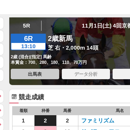
5R
11月1日(土) 4回京
6R
2歳新馬
13:10
芝 右・2,000m 14頭
2歳 (混合)[指定] 馬齢
本賞金：700、280、180、110、70万円
出馬表
データ分析
競走成績
着順
枠番
馬番
馬名
1
2
2
ファミリズム