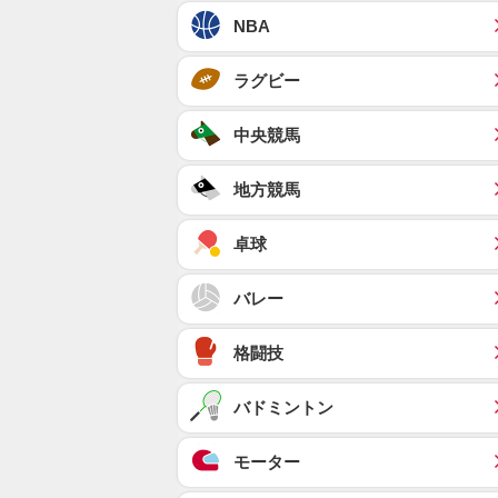
NBA
ラグビー
中央競馬
地方競馬
卓球
バレー
格闘技
バドミントン
モーター