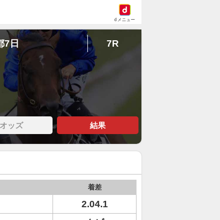
dメニュー
都7日
7R
オッズ
結果
着差
2.04.1