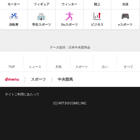
モーター
フィギュア
ウィンター
陸上
水泳
自転車
学生スポーツ
Doスポーツ
ビジネス
eスポーツ
データ提供：日本中央競馬会
TOP
ニュース
天気
スポーツ
占い
すべて
スポーツ
中央競馬
サイトご利用にあたって
(C) NTT DOCOMO, INC.