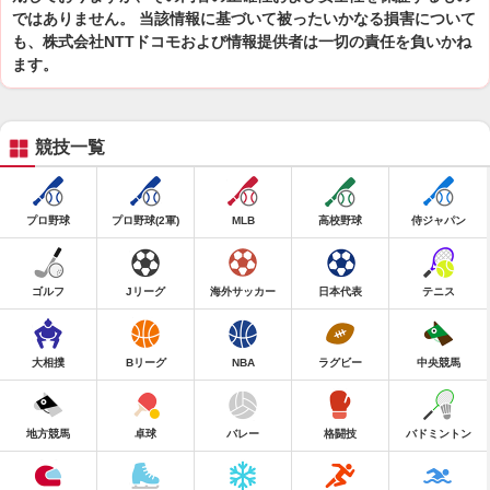
ではありません。 当該情報に基づいて被ったいかなる損害について
も、株式会社NTTドコモおよび情報提供者は一切の責任を負いかね
ます。
競技一覧
プロ野球
プロ野球(2軍)
MLB
高校野球
侍ジャパン
ゴルフ
Jリーグ
海外サッカー
日本代表
テニス
大相撲
Bリーグ
NBA
ラグビー
中央競馬
地方競馬
卓球
バレー
格闘技
バドミントン