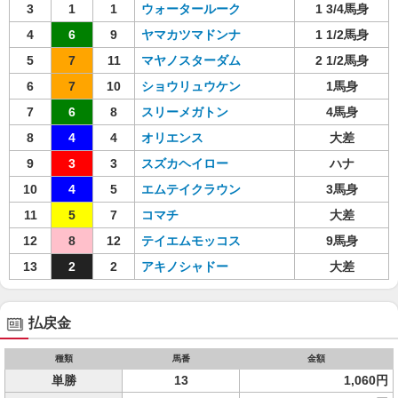
3
1
1
ウォータールーク
1 3/4馬身
4
6
9
ヤマカツマドンナ
1 1/2馬身
5
7
11
マヤノスターダム
2 1/2馬身
6
7
10
ショウリュウケン
1馬身
7
6
8
スリーメガトン
4馬身
8
4
4
オリエンス
大差
9
3
3
スズカヘイロー
ハナ
10
4
5
エムテイクラウン
3馬身
11
5
7
コマチ
大差
12
8
12
テイエムモッコス
9馬身
13
2
2
アキノシャドー
大差
払戻金
種類
馬番
金額
単勝
13
1,060円