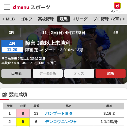
dメニュー
球
MLB
ゴルフ
高校野球
競馬
Jリーグ
プロ野球（2軍）
3R
11月2日(日) 4回京都8日
5R
障害 3歳以上未勝利
4R
11:20
障害 芝 -> ダート・2,910m 13頭
サラ系障害 3歳以上 (混合) 定量
本賞金：850、340、210、130、85万円
出馬表
データ分析
オッズ
結果
競走成績
着順
枠番
馬番
馬名
着差
1
8
13
バンブートヨタ
3.16.2
2
5
6
デンコウニンジャ
1 1/4馬身