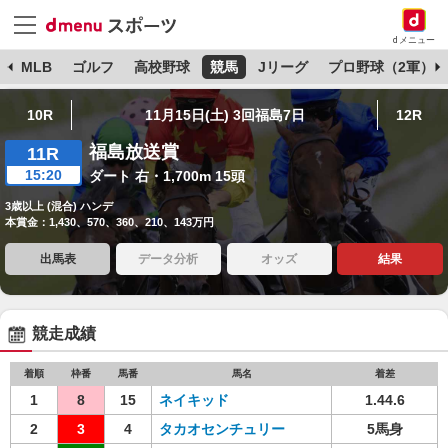
dメニュー
球
MLB
ゴルフ
高校野球
競馬
Jリーグ
プロ野球（2軍）
10R
11月15日(土) 3回福島7日
12R
福島放送賞
11R
15:20
ダート 右・1,700m 15頭
3歳以上 (混合) ハンデ
本賞金：1,430、570、360、210、143万円
出馬表
データ分析
オッズ
結果
競走成績
着順
枠番
馬番
馬名
着差
1
8
15
ネイキッド
1.44.6
2
3
4
タカオセンチュリー
5馬身