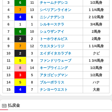
3
6
11
チャームナデシコ
1/2馬身
4
7
13
シベリアンライオン
1 1/4馬身
5
4
6
ニシノナデシコ
2 1/2馬身
6
1
1
シルキーステラ
3/4馬身
7
6
10
シュウザンアイ
2馬身
8
2
2
トーホウオルビス
2馬身
9
7
12
ウエスタンリジ
1 1/4馬身
10
2
3
エイダイタカラブネ
クビ
11
5
9
ファンドリウェーブ
1 3/4馬身
12
8
14
キープウイニング
1/2馬身
13
3
5
アタゴビッグマン
1/2馬身
14
5
8
ブルーポラリス
ハナ
15
4
7
ナンヨーウエスト
大差
払戻金