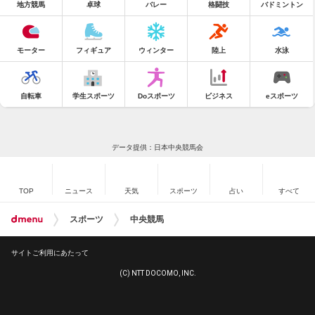
地方競馬
卓球
バレー
格闘技
バドミントン
モーター
フィギュア
ウィンター
陸上
水泳
自転車
学生スポーツ
Doスポーツ
ビジネス
eスポーツ
データ提供：日本中央競馬会
TOP
ニュース
天気
スポーツ
占い
すべて
スポーツ
中央競馬
サイトご利用にあたって
(C) NTT DOCOMO, INC.