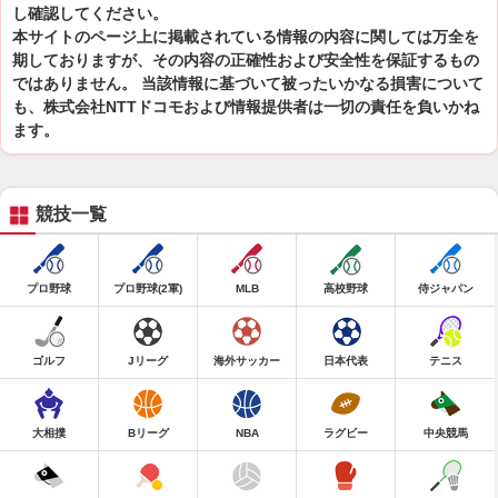
し確認してください。
本サイトのページ上に掲載されている情報の内容に関しては万全を
期しておりますが、その内容の正確性および安全性を保証するもの
ではありません。 当該情報に基づいて被ったいかなる損害について
も、株式会社NTTドコモおよび情報提供者は一切の責任を負いかね
ます。
競技一覧
プロ野球
プロ野球(2軍)
MLB
高校野球
侍ジャパン
ゴルフ
Jリーグ
海外サッカー
日本代表
テニス
大相撲
Bリーグ
NBA
ラグビー
中央競馬