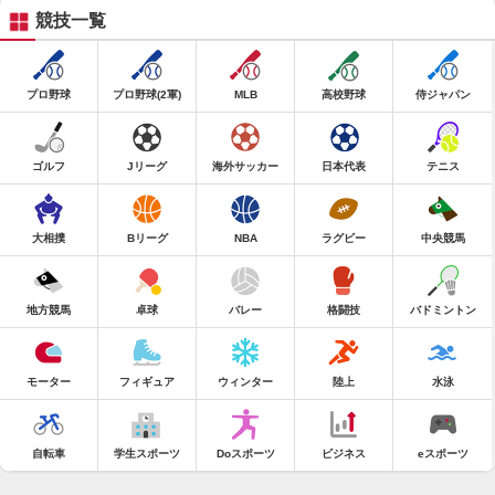
競技一覧
プロ野球
プロ野球(2軍)
MLB
高校野球
侍ジャパン
ゴルフ
Jリーグ
海外サッカー
日本代表
テニス
大相撲
Bリーグ
NBA
ラグビー
中央競馬
地方競馬
卓球
バレー
格闘技
バドミントン
モーター
フィギュア
ウィンター
陸上
水泳
自転車
学生スポーツ
Doスポーツ
ビジネス
eスポーツ