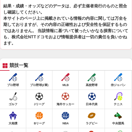
結果・成績・オッズなどのデータは、必ず主催者発行のものと照合
し確認してください。
本サイトのページ上に掲載されている情報の内容に関しては万全を
期しておりますが、その内容の正確性および安全性を保証するもの
ではありません。 当該情報に基づいて被ったいかなる損害について
も、株式会社NTTドコモおよび情報提供者は一切の責任を負いかね
ます。
競技一覧
プロ野球
プロ野球(2軍)
MLB
高校野球
侍ジャパン
ゴルフ
Jリーグ
海外サッカー
日本代表
テニス
大相撲
Bリーグ
NBA
ラグビー
中央競馬