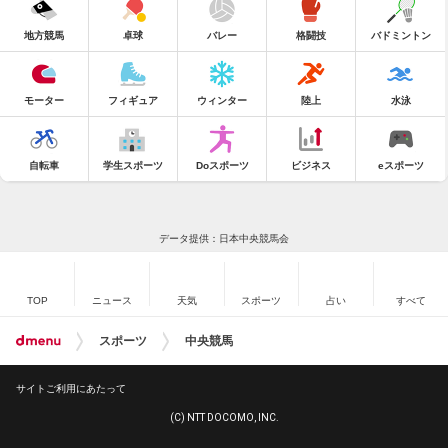
地方競馬
卓球
バレー
格闘技
バドミントン
モーター
フィギュア
ウィンター
陸上
水泳
自転車
学生スポーツ
Doスポーツ
ビジネス
eスポーツ
データ提供：日本中央競馬会
TOP
ニュース
天気
スポーツ
占い
すべて
スポーツ
中央競馬
サイトご利用にあたって
(C) NTT DOCOMO, INC.